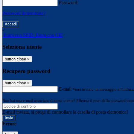
Password
Password dimenticata?
-
Entra con SPID
Entra con CIE
Seleziona utente
button close
×
Recupero password
button close
×
E-mail
Verrà inviato un messaggio all'indirizz
Non hai una e-mail associata al nome utente? Effettua il reset della password tram
E-mail inviata, si prega di controllare la casella di posta elettronica!
Errore