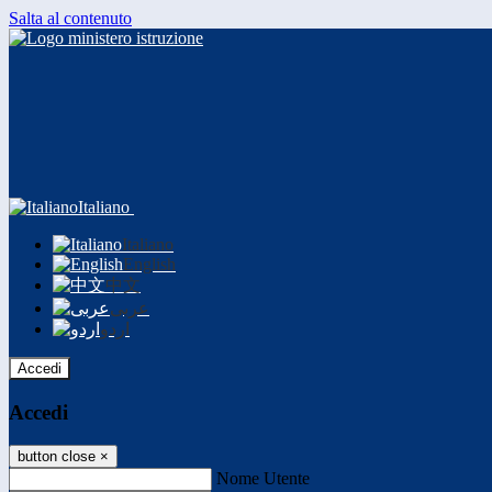
Salta al contenuto
Italiano
Italiano
English
中文
عربى
اردو
Accedi
Accedi
button close
×
Nome Utente