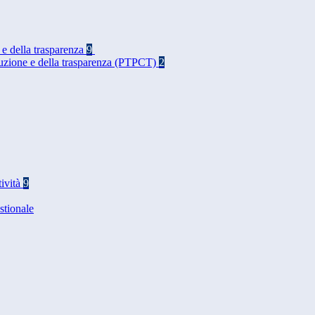
 e della trasparenza
9
rruzione e della trasparenza (PTPCT)
2
tività
9
stionale