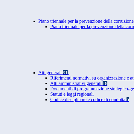
Piano triennale per la prevenzione della corruzione
Piano triennale per la prevenzione della co
Atti generali
91
Riferimenti normativi su organizzazione e at
Atti amministrativi generali
18
Documenti di programmazione strategico-ge
Statuti e leggi regionali
Codice disciplinare e codice di condotta
6