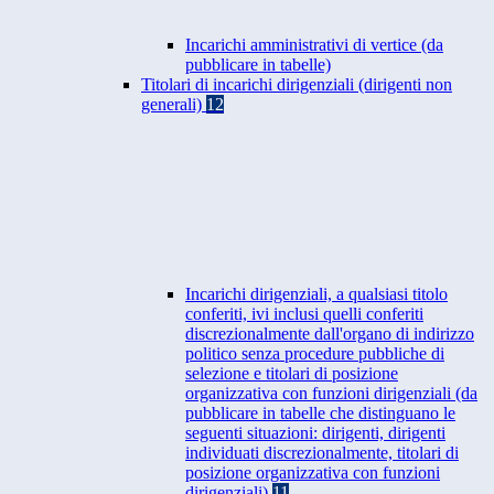
Incarichi amministrativi di vertice (da
pubblicare in tabelle)
Titolari di incarichi dirigenziali (dirigenti non
generali)
12
Incarichi dirigenziali, a qualsiasi titolo
conferiti, ivi inclusi quelli conferiti
discrezionalmente dall'organo di indirizzo
politico senza procedure pubbliche di
selezione e titolari di posizione
organizzativa con funzioni dirigenziali (da
pubblicare in tabelle che distinguano le
seguenti situazioni: dirigenti, dirigenti
individuati discrezionalmente, titolari di
posizione organizzativa con funzioni
dirigenziali)
11