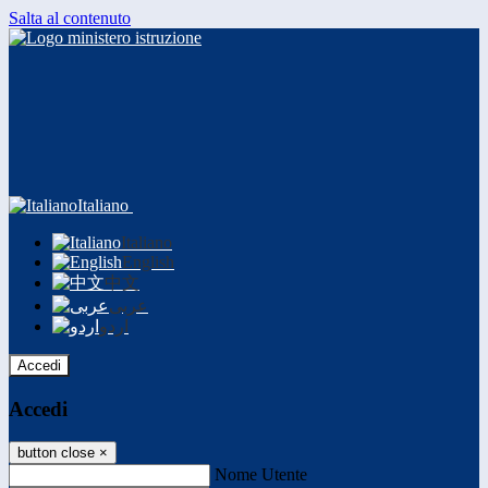
Salta al contenuto
Italiano
Italiano
English
中文
عربى
اردو
Accedi
Accedi
button close
×
Nome Utente