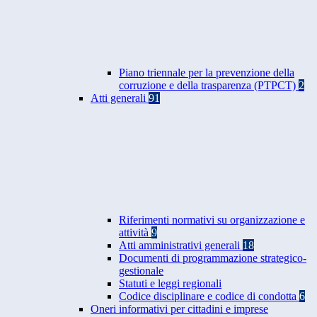
Piano triennale per la prevenzione della
corruzione e della trasparenza (PTPCT)
2
Atti generali
91
Riferimenti normativi su organizzazione e
attività
9
Atti amministrativi generali
18
Documenti di programmazione strategico-
gestionale
Statuti e leggi regionali
Codice disciplinare e codice di condotta
6
Oneri informativi per cittadini e imprese