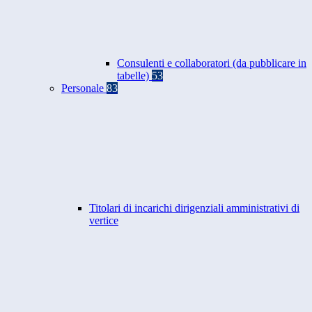
Consulenti e collaboratori (da pubblicare in
tabelle)
53
Personale
83
Titolari di incarichi dirigenziali amministrativi di
vertice