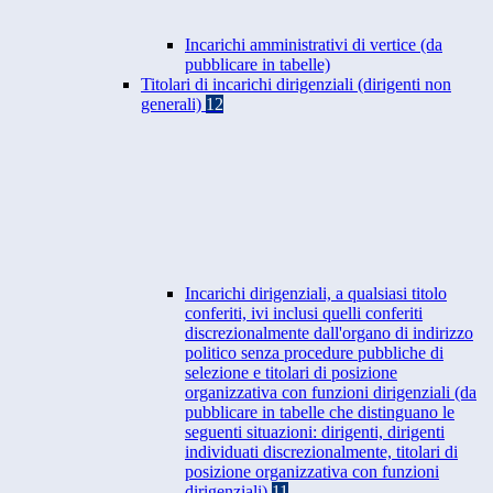
Incarichi amministrativi di vertice (da
pubblicare in tabelle)
Titolari di incarichi dirigenziali (dirigenti non
generali)
12
Incarichi dirigenziali, a qualsiasi titolo
conferiti, ivi inclusi quelli conferiti
discrezionalmente dall'organo di indirizzo
politico senza procedure pubbliche di
selezione e titolari di posizione
organizzativa con funzioni dirigenziali (da
pubblicare in tabelle che distinguano le
seguenti situazioni: dirigenti, dirigenti
individuati discrezionalmente, titolari di
posizione organizzativa con funzioni
dirigenziali)
11