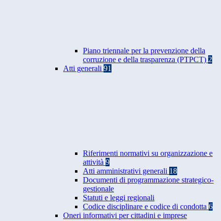
Piano triennale per la prevenzione della
corruzione e della trasparenza (PTPCT)
2
Atti generali
91
Riferimenti normativi su organizzazione e
attività
9
Atti amministrativi generali
18
Documenti di programmazione strategico-
gestionale
Statuti e leggi regionali
Codice disciplinare e codice di condotta
6
Oneri informativi per cittadini e imprese