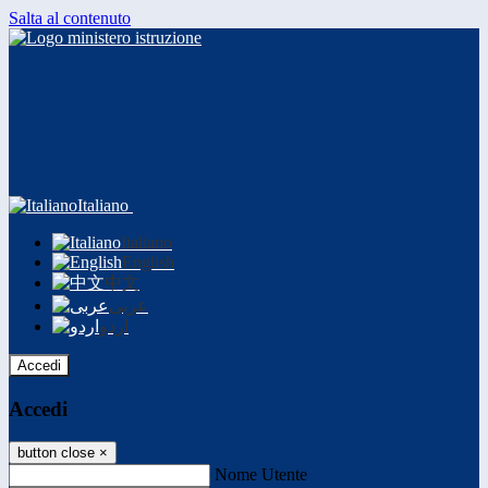
Salta al contenuto
Italiano
Italiano
English
中文
عربى
اردو
Accedi
Accedi
button close
×
Nome Utente