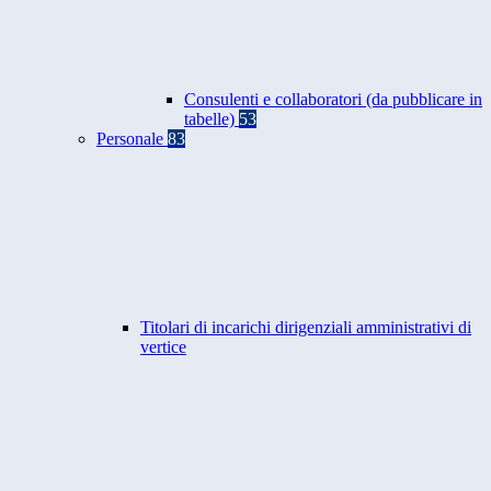
Consulenti e collaboratori (da pubblicare in
tabelle)
53
Personale
83
Titolari di incarichi dirigenziali amministrativi di
vertice