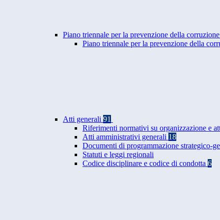
Piano triennale per la prevenzione della corruzione
Piano triennale per la prevenzione della co
Atti generali
91
Riferimenti normativi su organizzazione e at
Atti amministrativi generali
18
Documenti di programmazione strategico-ge
Statuti e leggi regionali
Codice disciplinare e codice di condotta
6