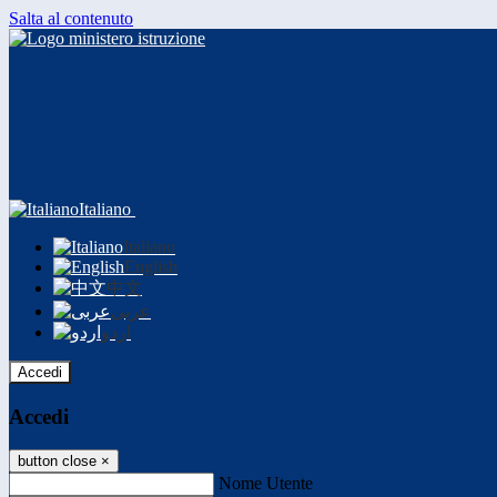
Salta al contenuto
Italiano
Italiano
English
中文
عربى
اردو
Accedi
Accedi
button close
×
Nome Utente