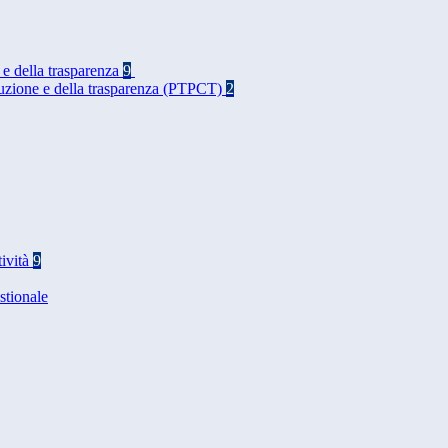
 e della trasparenza
9
rruzione e della trasparenza (PTPCT)
2
tività
9
stionale