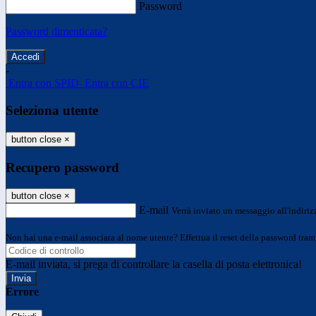
Password
Password dimenticata?
-
Entra con SPID
Entra con CIE
Seleziona utente
button close
×
Recupero password
button close
×
E-mail
Verrà inviato un messaggio all'indirizz
Non hai una e-mail associata al nome utente? Effettua il reset della password tram
E-mail inviata, si prega di controllare la casella di posta elettronica!
Errore