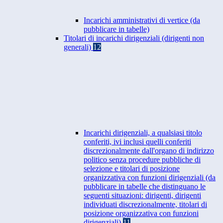
Incarichi amministrativi di vertice (da
pubblicare in tabelle)
Titolari di incarichi dirigenziali (dirigenti non
generali)
12
Incarichi dirigenziali, a qualsiasi titolo
conferiti, ivi inclusi quelli conferiti
discrezionalmente dall'organo di indirizzo
politico senza procedure pubbliche di
selezione e titolari di posizione
organizzativa con funzioni dirigenziali (da
pubblicare in tabelle che distinguano le
seguenti situazioni: dirigenti, dirigenti
individuati discrezionalmente, titolari di
posizione organizzativa con funzioni
dirigenziali)
11