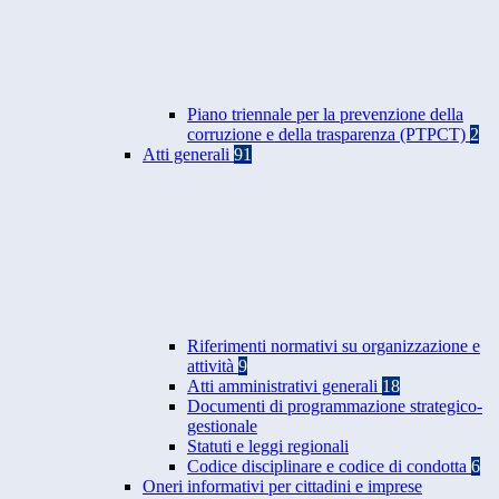
Piano triennale per la prevenzione della
corruzione e della trasparenza (PTPCT)
2
Atti generali
91
Riferimenti normativi su organizzazione e
attività
9
Atti amministrativi generali
18
Documenti di programmazione strategico-
gestionale
Statuti e leggi regionali
Codice disciplinare e codice di condotta
6
Oneri informativi per cittadini e imprese