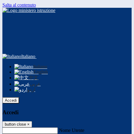
Salta al contenuto
Italiano
Italiano
English
中文
عربى
اردو
Accedi
Accedi
button close
×
Nome Utente