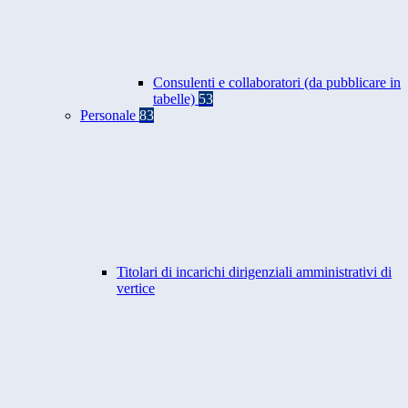
Consulenti e collaboratori (da pubblicare in
tabelle)
53
Personale
83
Titolari di incarichi dirigenziali amministrativi di
vertice