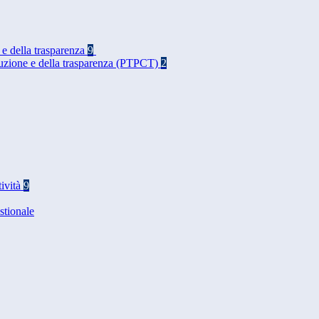
 e della trasparenza
9
rruzione e della trasparenza (PTPCT)
2
tività
9
stionale