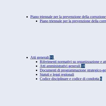
Piano triennale per la prevenzione della corruzione
Piano triennale per la prevenzione della co
Atti generali
91
Riferimenti normativi su organizzazione e at
Atti amministrativi generali
18
Documenti di programmazione strategico-ge
Statuti e leggi regionali
Codice disciplinare e codice di condotta
6