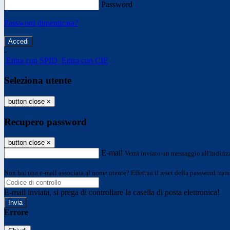
Password
Password dimenticata?
-
Entra con SPID
Entra con CIE
Seleziona utente
button close
×
Recupero password
button close
×
E-mail
Verrà inviato un messaggio all'indirizz
Non hai una e-mail associata al nome utente? Effettua il reset della password tram
E-mail inviata, si prega di controllare la casella di posta elettronica!
Errore