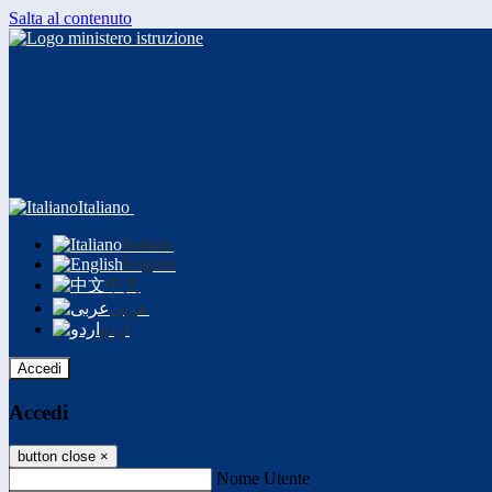
Salta al contenuto
Italiano
Italiano
English
中文
عربى
اردو
Accedi
Accedi
button close
×
Nome Utente