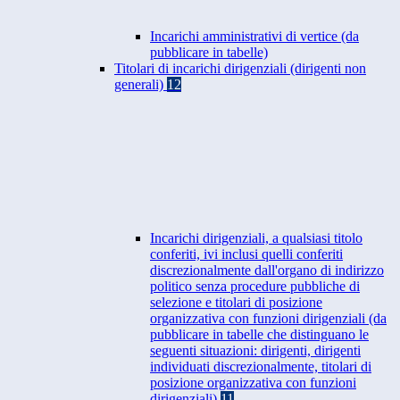
Incarichi amministrativi di vertice (da
pubblicare in tabelle)
Titolari di incarichi dirigenziali (dirigenti non
generali)
12
Incarichi dirigenziali, a qualsiasi titolo
conferiti, ivi inclusi quelli conferiti
discrezionalmente dall'organo di indirizzo
politico senza procedure pubbliche di
selezione e titolari di posizione
organizzativa con funzioni dirigenziali (da
pubblicare in tabelle che distinguano le
seguenti situazioni: dirigenti, dirigenti
individuati discrezionalmente, titolari di
posizione organizzativa con funzioni
dirigenziali)
11