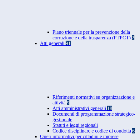
Piano triennale per la prevenzione della
corruzione e della trasparenza (PTPCT)
2
Atti generali
91
Riferimenti normativi su organizzazione e
attività
9
Atti amministrativi generali
18
Documenti di programmazione strategico-
gestionale
Statuti e leggi regionali
Codice disciplinare e codice di condotta
6
Oneri informativi per cittadini e imprese