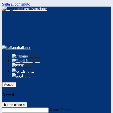
Salta al contenuto
Italiano
Italiano
English
中文
عربى
اردو
Accedi
Accedi
button close
×
Nome Utente