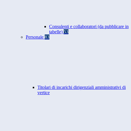
Consulenti e collaboratori (da pubblicare in
tabelle)
53
Personale
83
Titolari di incarichi dirigenziali amministrativi di
vertice