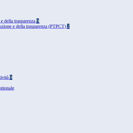
 e della trasparenza
9
rruzione e della trasparenza (PTPCT)
2
tività
9
stionale