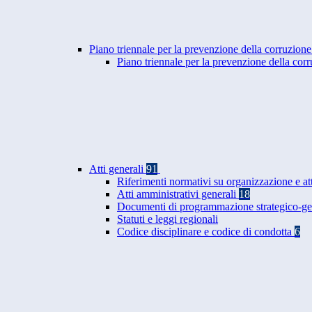
Piano triennale per la prevenzione della corruzione
Piano triennale per la prevenzione della co
Atti generali
91
Riferimenti normativi su organizzazione e at
Atti amministrativi generali
18
Documenti di programmazione strategico-ge
Statuti e leggi regionali
Codice disciplinare e codice di condotta
6