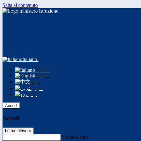
Salta al contenuto
Italiano
Italiano
English
中文
عربى
اردو
Accedi
Accedi
button close
×
Nome Utente