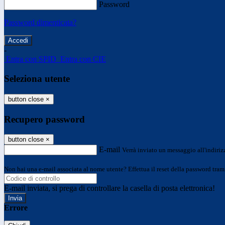
Password
Password dimenticata?
-
Entra con SPID
Entra con CIE
Seleziona utente
button close
×
Recupero password
button close
×
E-mail
Verrà inviato un messaggio all'indirizz
Non hai una e-mail associata al nome utente? Effettua il reset della password tram
E-mail inviata, si prega di controllare la casella di posta elettronica!
Errore