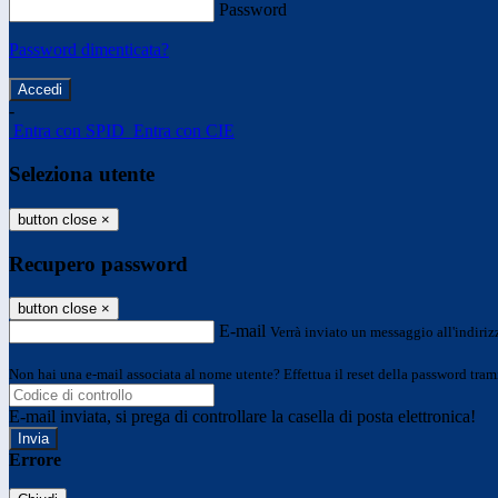
Password
Password dimenticata?
-
Entra con SPID
Entra con CIE
Seleziona utente
button close
×
Recupero password
button close
×
E-mail
Verrà inviato un messaggio all'indirizz
Non hai una e-mail associata al nome utente? Effettua il reset della password tram
E-mail inviata, si prega di controllare la casella di posta elettronica!
Errore