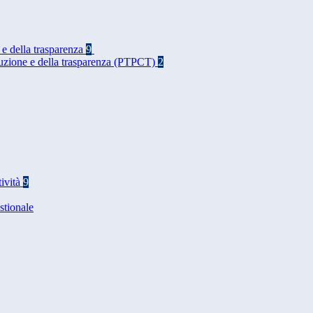
 e della trasparenza
9
rruzione e della trasparenza (PTPCT)
2
tività
9
stionale