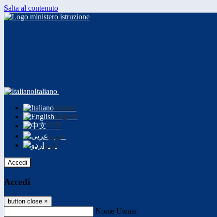
Salta al contenuto
Italiano
Italiano
English
中文
عربى
اردو
Accedi
Accedi
button close
×
Nome Utente