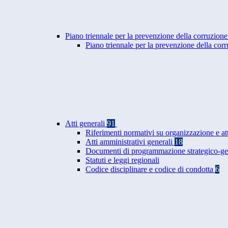
Piano triennale per la prevenzione della corruzione
Piano triennale per la prevenzione della co
Atti generali
91
Riferimenti normativi su organizzazione e at
Atti amministrativi generali
18
Documenti di programmazione strategico-ge
Statuti e leggi regionali
Codice disciplinare e codice di condotta
6