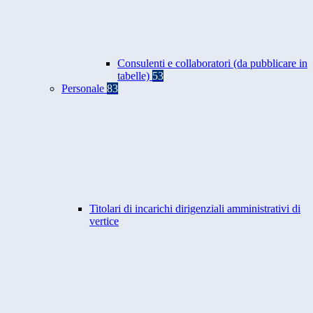
Consulenti e collaboratori (da pubblicare in
tabelle)
53
Personale
83
Titolari di incarichi dirigenziali amministrativi di
vertice