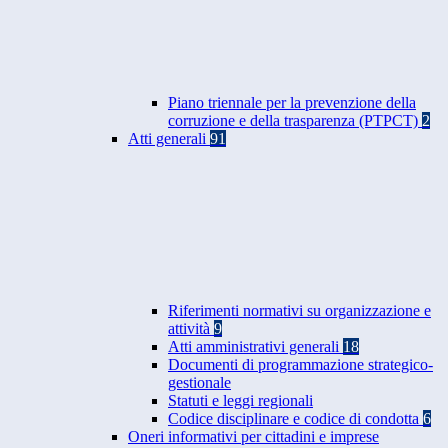
Piano triennale per la prevenzione della
corruzione e della trasparenza (PTPCT)
2
Atti generali
91
Riferimenti normativi su organizzazione e
attività
9
Atti amministrativi generali
18
Documenti di programmazione strategico-
gestionale
Statuti e leggi regionali
Codice disciplinare e codice di condotta
6
Oneri informativi per cittadini e imprese