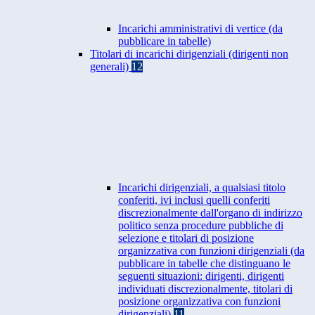
Incarichi amministrativi di vertice (da
pubblicare in tabelle)
Titolari di incarichi dirigenziali (dirigenti non
generali)
12
Incarichi dirigenziali, a qualsiasi titolo
conferiti, ivi inclusi quelli conferiti
discrezionalmente dall'organo di indirizzo
politico senza procedure pubbliche di
selezione e titolari di posizione
organizzativa con funzioni dirigenziali (da
pubblicare in tabelle che distinguano le
seguenti situazioni: dirigenti, dirigenti
individuati discrezionalmente, titolari di
posizione organizzativa con funzioni
dirigenziali)
11