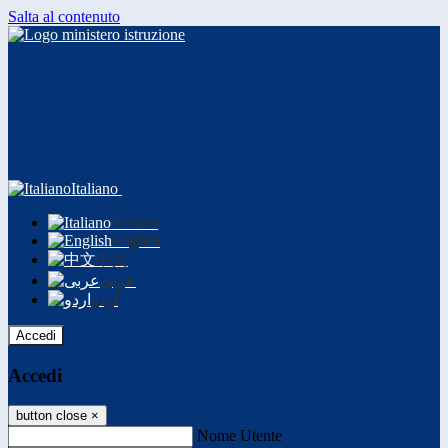
Salta al contenuto
Italiano
Italiano
English
中文
عربى
اردو
Accedi
Accedi
button close
×
Nome Utente