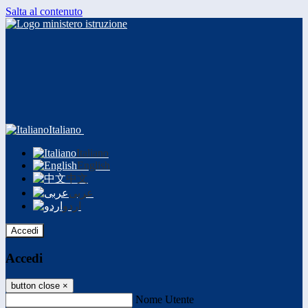
Salta al contenuto
Italiano
Italiano
English
中文
عربى
اردو
Accedi
Accedi
button close
×
Nome Utente