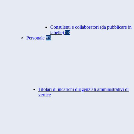
Consulenti e collaboratori (da pubblicare in
tabelle)
53
Personale
83
Titolari di incarichi dirigenziali amministrativi di
vertice