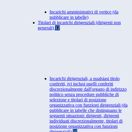
Incarichi amministrativi di vertice (da
pubblicare in tabelle)
Titolari di incarichi dirigenziali (dirigenti non
generali)
12
Incarichi dirigenziali, a qualsiasi titolo
conferiti, ivi inclusi quelli conferiti
discrezionalmente dall'organo di indirizzo
politico senza procedure pubbliche di
selezione e titolari di posizione
organizzativa con funzioni dirigenziali (da
pubblicare in tabelle che distinguano le
seguenti situazioni: dirigenti, dirigenti
individuati discrezionalmente, titolari di
posizione organizzativa con funzioni
dirigenziali)
11