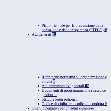
Piano triennale per la prevenzione della
corruzione e della trasparenza (PTPCT)
2
Atti generali
91
Riferimenti normativi su organizzazione e
attività
9
Atti amministrativi generali
18
Documenti di programmazione strategico-
gestionale
Statuti e leggi regionali
Codice disciplinare e codice di condotta
6
Oneri informativi per cittadini e imprese