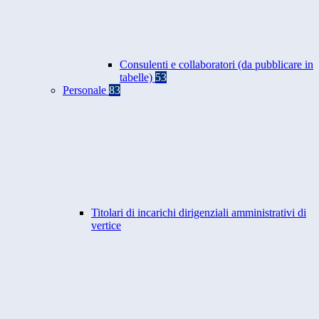
Consulenti e collaboratori (da pubblicare in
tabelle)
53
Personale
83
Titolari di incarichi dirigenziali amministrativi di
vertice