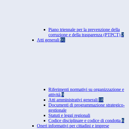
Piano triennale per la prevenzione della
corruzione e della trasparenza (PTPCT)
2
Atti generali
91
Riferimenti normativi su organizzazione e
attività
9
Atti amministrativi generali
18
Documenti di programmazione strategico-
gestionale
Statuti e leggi regionali
Codice disciplinare e codice di condotta
6
Oneri informativi per cittadini e imprese