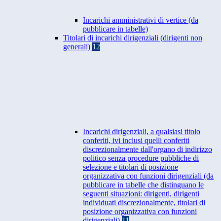
Incarichi amministrativi di vertice (da
pubblicare in tabelle)
Titolari di incarichi dirigenziali (dirigenti non
generali)
12
Incarichi dirigenziali, a qualsiasi titolo
conferiti, ivi inclusi quelli conferiti
discrezionalmente dall'organo di indirizzo
politico senza procedure pubbliche di
selezione e titolari di posizione
organizzativa con funzioni dirigenziali (da
pubblicare in tabelle che distinguano le
seguenti situazioni: dirigenti, dirigenti
individuati discrezionalmente, titolari di
posizione organizzativa con funzioni
dirigenziali)
11