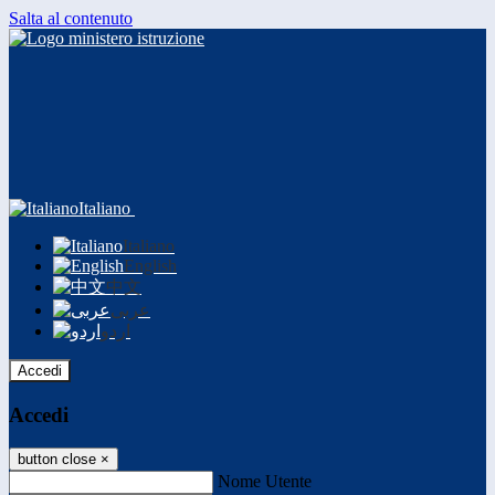
Salta al contenuto
Italiano
Italiano
English
中文
عربى
اردو
Accedi
Accedi
button close
×
Nome Utente