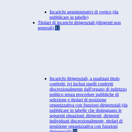
Incarichi amministrativi di vertice (da
pubblicare in tabelle)
Titolari di incarichi dirigenziali (dirigenti non
generali)
12
Incarichi dirigenziali, a qualsiasi titolo
conferiti, ivi inclusi quelli conferiti
discrezionalmente dall'organo di indirizzo
politico senza procedure pubbliche di
selezione e titolari di posizione
organizzativa con funzioni dirigenziali (da
pubblicare in tabelle che distinguano le
seguenti situazioni: dirigenti, dirigenti
individuati discrezionalmente, titolari di
posizione organizzativa con funzioni
dirigenziali)
11