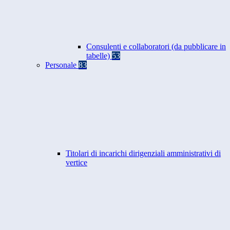
Consulenti e collaboratori (da pubblicare in
tabelle)
53
Personale
83
Titolari di incarichi dirigenziali amministrativi di
vertice