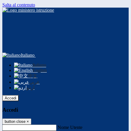
Salta al contenuto
Italiano
Italiano
English
中文
عربى
اردو
Accedi
Accedi
button close
×
Nome Utente