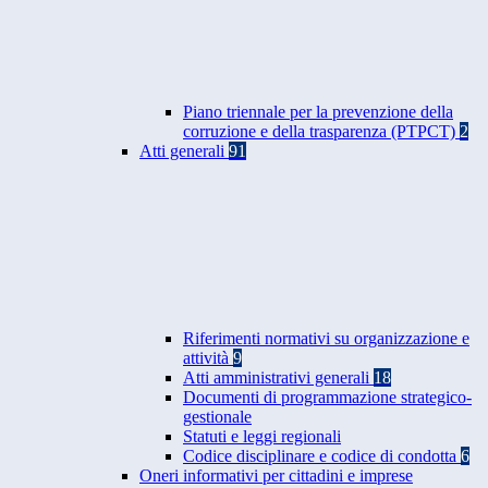
Piano triennale per la prevenzione della
corruzione e della trasparenza (PTPCT)
2
Atti generali
91
Riferimenti normativi su organizzazione e
attività
9
Atti amministrativi generali
18
Documenti di programmazione strategico-
gestionale
Statuti e leggi regionali
Codice disciplinare e codice di condotta
6
Oneri informativi per cittadini e imprese