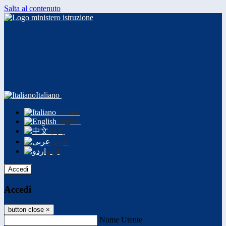
Salta al contenuto
Italiano
Italiano
English
中文
عربى
اردو
Accedi
Accedi
button close
×
Nome Utente