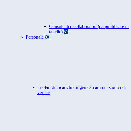
Consulenti e collaboratori (da pubblicare in
tabelle)
53
Personale
83
Titolari di incarichi dirigenziali amministrativi di
vertice