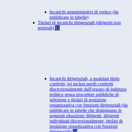
Incarichi amministrativi di vertice (da
pubblicare in tabelle)
Titolari di incarichi dirigenziali (dirigenti non
generali)
12
Incarichi dirigenziali, a qualsiasi titolo
conferiti, ivi inclusi quelli conferiti
discrezionalmente dall'organo di indirizzo
politico senza procedure pubbliche di
selezione e titolari di posizione
organizzativa con funzioni dirigenziali (da
pubblicare in tabelle che distinguano le
seguenti situazioni: dirigenti, dirigenti
individuati discrezionalmente, titolari di
posizione organizzativa con funzioni
dirigenziali)
11