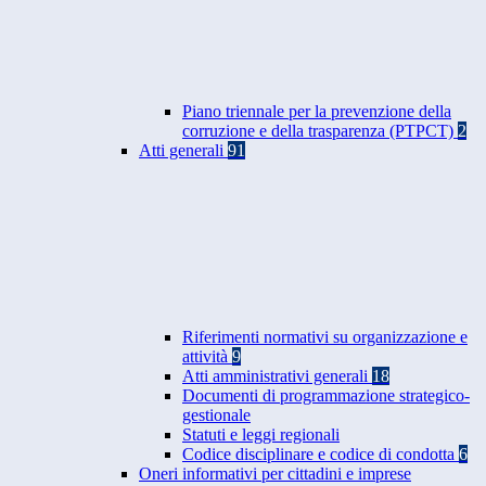
Piano triennale per la prevenzione della
corruzione e della trasparenza (PTPCT)
2
Atti generali
91
Riferimenti normativi su organizzazione e
attività
9
Atti amministrativi generali
18
Documenti di programmazione strategico-
gestionale
Statuti e leggi regionali
Codice disciplinare e codice di condotta
6
Oneri informativi per cittadini e imprese