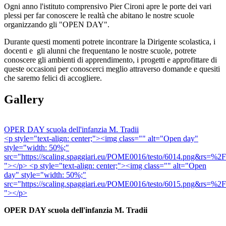
Ogni anno l'istituto comprensivo Pier Cironi apre le porte dei vari
plessi per far conoscere le realtà che abitano le nostre scuole
organizzando gli "OPEN DAY".
Durante questi momenti potrete incontrare la Dirigente scolastica, i
docenti e gli alunni che frequentano le nostre scuole, potrete
conoscere gli ambienti di apprendimento, i progetti e approfittare di
queste occasioni per conoscerci meglio attraverso domande e quesiti
che saremo felici di accogliere.
Gallery
OPER DAY scuola dell'infanzia M. Tradii
<p style="text-align: center;"><img class="" alt="Open day"
style="width: 50%;"
src="https://scaling.spaggiari.eu/POME0016/testo/6
"></p> <p style="text-align: center;"><img class="" alt="Open
day" style="width: 50%;"
src="https://scaling.spaggiari.eu/POME0016/testo/6
"></p>
OPER DAY scuola dell'infanzia M. Tradii