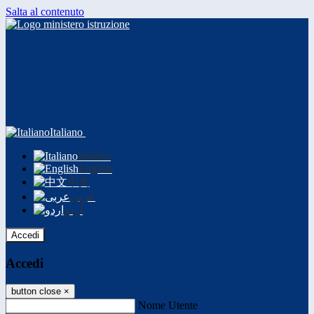
Salta al contenuto
Italiano
Italiano
English
中文
عربى
اردو
Accedi
Accedi
button close
×
Nome Utente