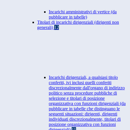
Incarichi amministrativi di vertice (da
pubblicare in tabelle)
Titolari di incarichi dirigenziali (dirigenti non
generali)
12
Incarichi dirigenziali, a qualsiasi titolo
conferiti, ivi inclusi quelli conferiti
discrezionalmente dall'organo di indirizzo
politico senza procedure pubbliche di
selezione e titolari di posizione
organizzativa con funzioni dirigenziali (da
pubblicare in tabelle che distinguano le
seguenti situazioni: dirigenti, dirigenti
individuati discrezionalmente, titolari di
posizione organizzativa con funzioni
dirigenziali)
11