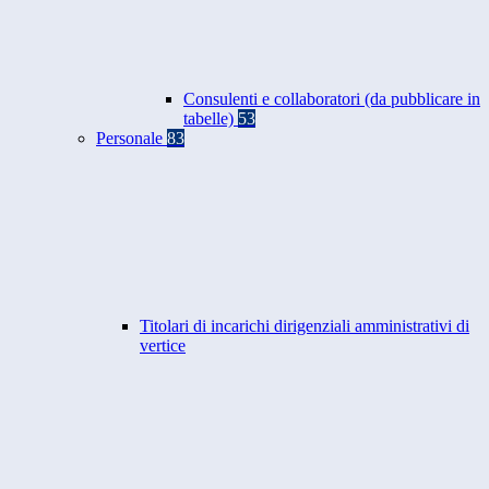
Consulenti e collaboratori (da pubblicare in
tabelle)
53
Personale
83
Titolari di incarichi dirigenziali amministrativi di
vertice