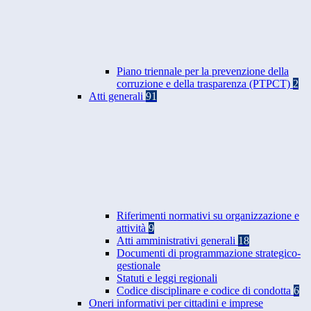
Piano triennale per la prevenzione della
corruzione e della trasparenza (PTPCT)
2
Atti generali
91
Riferimenti normativi su organizzazione e
attività
9
Atti amministrativi generali
18
Documenti di programmazione strategico-
gestionale
Statuti e leggi regionali
Codice disciplinare e codice di condotta
6
Oneri informativi per cittadini e imprese