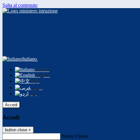
Salta al contenuto
Italiano
Italiano
English
中文
عربى
اردو
Accedi
Accedi
button close
×
Nome Utente