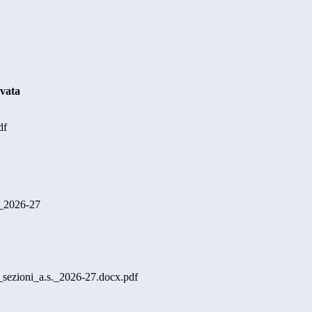
rvata
df
._2026-27
_sezioni_a.s._2026-27.docx.pdf