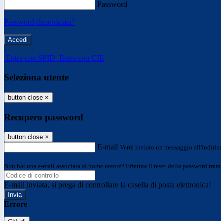
Password
Password dimenticata?
-
Entra con SPID
Entra con CIE
Seleziona utente
button close
×
Recupero password
button close
×
E-mail
Verrà inviato un messaggio all'indirizz
Non hai una e-mail associata al nome utente? Effettua il reset della password tram
E-mail inviata, si prega di controllare la casella di posta elettronica!
Errore