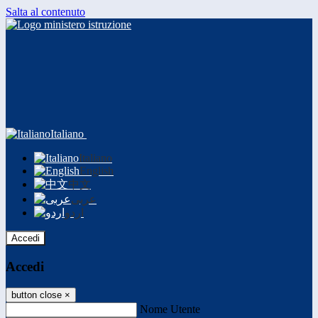
Salta al contenuto
Italiano
Italiano
English
中文
عربى
اردو
Accedi
Accedi
button close
×
Nome Utente