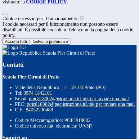
visionare la
COOKIE POLICY
.
Cookie necessari per il funzionamento
I cookie necessari per il funzionamento non possono essere
disabilitati. È possibile consultare l'elenco nella pagina della cookie
policy.
Accetta tutti
Salva le preferenze
Scuola Pier Cironi di Prato
Contatti
Scuola Pier Cironi di Prato
Viale della Repubblica, 17 - 59100 Prato (PO)
Tel:
0574 1842101
Email:
poic818002@istruzione.it
Link per inviare una mail
PEC:
poic818002@pec.istruzione.it
Link per inviare una mail
C.F.: 84032230488
Codice Meccanografico: POIC818002
Codice univoco fatt. elettronica: Ufy5j7
Seguici su