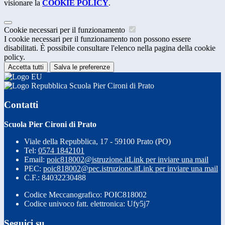
visionare la
COOKIE POLICY
.
Cookie necessari per il funzionamento
I cookie necessari per il funzionamento non possono essere
disabilitati. È possibile consultare l'elenco nella pagina della cookie
policy.
Accetta tutti
Salva le preferenze
Scuola Pier Cironi di Prato
Contatti
Scuola Pier Cironi di Prato
Viale della Repubblica, 17 - 59100 Prato (PO)
Tel:
0574 1842101
Email:
poic818002@istruzione.it
Link per inviare una mail
PEC:
poic818002@pec.istruzione.it
Link per inviare una mail
C.F.: 84032230488
Codice Meccanografico: POIC818002
Codice univoco fatt. elettronica: Ufy5j7
Seguici su