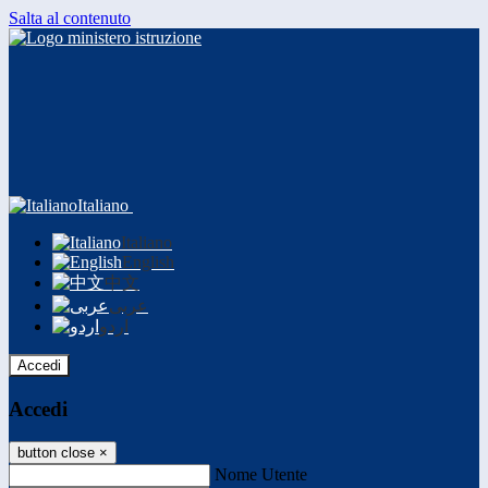
Salta al contenuto
Italiano
Italiano
English
中文
عربى
اردو
Accedi
Accedi
button close
×
Nome Utente