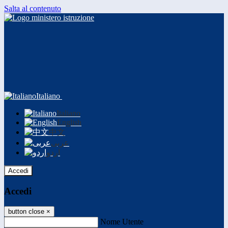
Salta al contenuto
Italiano
Italiano
English
中文
عربى
اردو
Accedi
Accedi
button close
×
Nome Utente