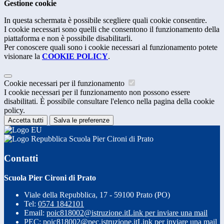
Gestione cookie
In questa schermata è possibile scegliere quali cookie consentire.
I cookie necessari sono quelli che consentono il funzionamento della
piattaforma e non è possibile disabilitarli.
Per conoscere quali sono i cookie necessari al funzionamento potete
visionare la
COOKIE POLICY
.
Cookie necessari per il funzionamento
I cookie necessari per il funzionamento non possono essere
disabilitati. È possibile consultare l'elenco nella pagina della cookie
policy.
Accetta tutti
Salva le preferenze
Scuola Pier Cironi di Prato
Contatti
Scuola Pier Cironi di Prato
Viale della Repubblica, 17 - 59100 Prato (PO)
Tel:
0574 1842101
Email:
poic818002@istruzione.it
Link per inviare una mail
PEC:
poic818002@pec.istruzione.it
Link per inviare una mail