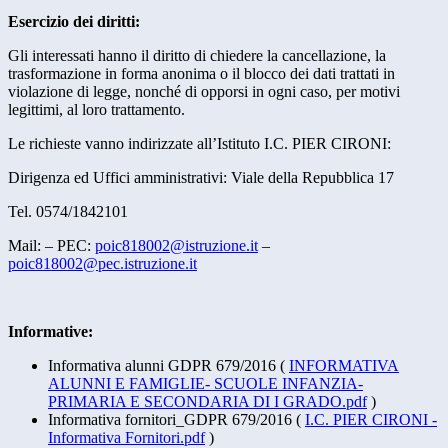
Esercizio dei diritti:
Gli interessati hanno il diritto di chiedere la cancellazione, la
trasformazione in forma anonima o il blocco dei dati trattati in
violazione di legge, nonché di opporsi in ogni caso, per motivi
legittimi, al loro trattamento.
Le richieste vanno indirizzate all’Istituto I.C. PIER CIRONI:
Dirigenza ed Uffici amministrativi: Viale della Repubblica 17
Tel.
0574/1842101
Mail: – PEC:
poic818002@istruzione.it
–
poic818002@pec.istruzione.it
Informative:
Informativa alunni GDPR 679/2016
(
INFORMATIVA
ALUNNI E FAMIGLIE- SCUOLE INFANZIA-
PRIMARIA E SECONDARIA DI I GRADO.pdf
)
Informativa fornitori_GDPR 679/2016
(
I.C. PIER CIRONI -
Informativa Fornitori.pdf
)