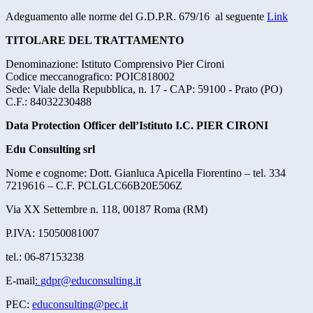
Adeguamento alle norme del G.D.P.R. 679/16 al seguente
Link
TITOLARE DEL TRATTAMENTO
Denominazione: Istituto Comprensivo Pier Cironi
Codice meccanografico: POIC818002
Sede: Viale della Repubblica, n. 17 - CAP: 59100 - Prato (PO)
C.F.: 84032230488
Data Protection Officer dell’Istituto I.C. PIER CIRONI
Edu Consulting srl
Nome e cognome: Dott. Gianluca Apicella Fiorentino – tel.
334
7219616
– C.F. PCLGLC66B20E506Z
Via XX Settembre n. 118, 00187 Roma (RM)
P.IVA: 15050081007
tel.: 06-87153238
E-mail
:
gdpr@educonsulting.it
PEC:
educonsulting@pec.it