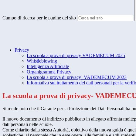
Campo di ricerca per le pagine del sito
Privacy
La scuola a prova di privacy VADEMECUM 2025
Whistleblowing
Intelligenza Artificiale
Organigramma Privacy
La scuola a prova di privacy- VADEMECUM 2023
Informativa sul trattamento dei dati personali per la verifi
La scuola a prova di privacy- VADEMEC
Si rende noto che il Garante per la Protezione dei Dati Personali ha
Il nuovo documento di indirizzo pubblicato in allegato affronta moltep
dati personali nelle scuole.
Come chiarito dalla stessa Autorità, obiettivo della nuova guida è quello
scolastiche, al personale che in esse opera, alle famiglie e agli studen