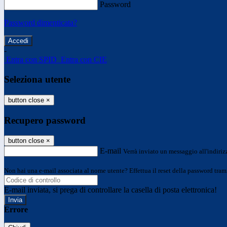
Password
Password dimenticata?
-
Entra con SPID
Entra con CIE
Seleziona utente
button close
×
Recupero password
button close
×
E-mail
Verrà inviato un messaggio all'indirizz
Non hai una e-mail associata al nome utente? Effettua il reset della password tram
E-mail inviata, si prega di controllare la casella di posta elettronica!
Errore