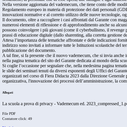
Nella versione aggiornata del vademecum, che tiene conto delle modif
Regolamento europeo in materia di protezione dei dati personali (GDPR)
innovazioni normative e al corretto utilizzo delle nuove tecnologie, og
Il documento, oltre a raccogliere i casi affrontati dal Garante con mag
numerosi elementi di riflessione e di approfondimento anche su alcun
possono coinvolgere i più giovani (come il cyberbullismo, il revenge p
prassi di educazione digitale (dallo sharenting, alla corretta gestione de
Attesa l’importanza delle tematiche affrontate e delle indicazioni fornite
indirizzo sono invitati a informare tutte le Istituzioni scolastiche del te
pubblicazione del documento.
A tal fine, si fa presente che il nuovo vademecum, che si invia anche i
nella pagina tematica del sito del Garante dedicata al mondo della sc
Si coglie l’occasione per segnalare che, nella medesima pagina tematic
le slide dei seminari tenuti da diversi esponenti degli Uffici del Garan
organizzati nel corso di Fiera Didacta 2023 dalla Direzione Generale 
organizzativa, l'innovazione dei processi dell’amministrazione, la comu
Allegati
La scuola a prova di privacy - Vademecum ed. 2023_compressed_1.p
File PDF
Contatore click: 49