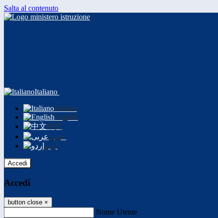
Salta al contenuto
Italiano
Italiano
English
中文
عربى
اردو
Accedi
Accedi
button close
×
Nome Utente