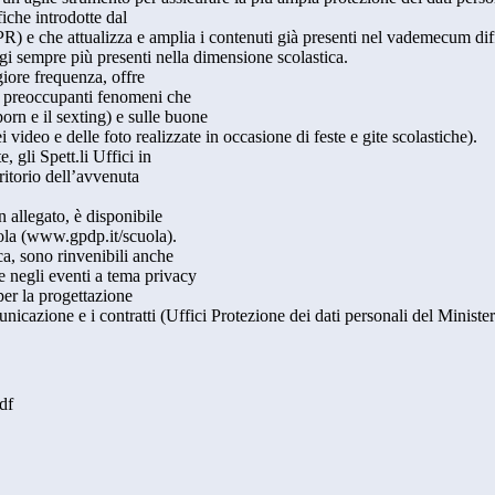
iche introdotte dal
 e che attualizza e amplia i contenuti già presenti nel vademecum diffu
gi sempre più presenti nella dimensione scolastica.
giore frequenza, offre
i preoccupanti fenomeni che
orn e il sexting) e sulle buone
i video e delle foto realizzate in occasione di feste e gite scolastiche).
, gli Spett.li Uffici in
rritorio dell’avvenuta
n allegato, è disponibile
uola (www.gpdp.it/scuola).
a, sono rinvenibili anche
te negli eventi a tema privacy
per la progettazione
nicazione e i contratti (Uffici Protezione dei dati personali del Minist
df