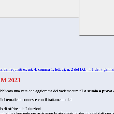
ca dei requisiti ex art. 4, comma 1, lett. c), n. 2 del D.L. n.1 del 7 genn
UM 2023
 pubblicato una versione aggiornata del vademecum
“La scuola a prova 
lici tematiche connesse con il trattamento dei
 di offrire alle Istituzioni
ti un agile strumento per assicurare la più ampia protezione dei dati pers