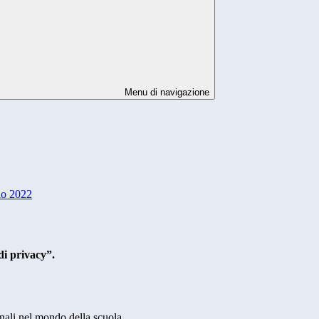
Menu di navigazione
aio 2022
di privacy”.
onali nel mondo della scuola.