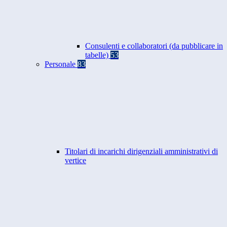
Consulenti e collaboratori (da pubblicare in
tabelle)
53
Personale
83
Titolari di incarichi dirigenziali amministrativi di
vertice