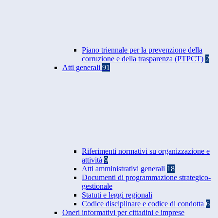
Piano triennale per la prevenzione della
corruzione e della trasparenza (PTPCT)
2
Atti generali
91
Riferimenti normativi su organizzazione e
attività
9
Atti amministrativi generali
18
Documenti di programmazione strategico-
gestionale
Statuti e leggi regionali
Codice disciplinare e codice di condotta
6
Oneri informativi per cittadini e imprese