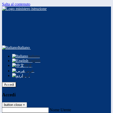
Salta al contenuto
Italiano
Italiano
English
中文
عربى
اردو
Accedi
Accedi
button close
×
Nome Utente