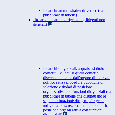
Incarichi amministrativi di vertice (da
pubblicare in tabelle)
Titolari di incarichi dirigenziali (dirigenti non
generali)
12
Incarichi dirigenziali, a qualsiasi titolo
conferiti, ivi inclusi quelli conferiti
discrezionalmente dall'organo di indirizzo
politico senza procedure pubbliche di
selezione e titolari di posizione
organizzativa con funzioni dirigenziali (da
pubblicare in tabelle che distinguano le
seguenti situazioni: dirigenti, dirigenti
individuati discrezionalmente, titolari di
posizione organizzativa con funzioni
dirigenziali)
11