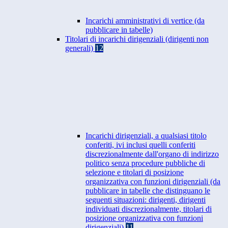
Incarichi amministrativi di vertice (da
pubblicare in tabelle)
Titolari di incarichi dirigenziali (dirigenti non
generali)
12
Incarichi dirigenziali, a qualsiasi titolo
conferiti, ivi inclusi quelli conferiti
discrezionalmente dall'organo di indirizzo
politico senza procedure pubbliche di
selezione e titolari di posizione
organizzativa con funzioni dirigenziali (da
pubblicare in tabelle che distinguano le
seguenti situazioni: dirigenti, dirigenti
individuati discrezionalmente, titolari di
posizione organizzativa con funzioni
dirigenziali)
11