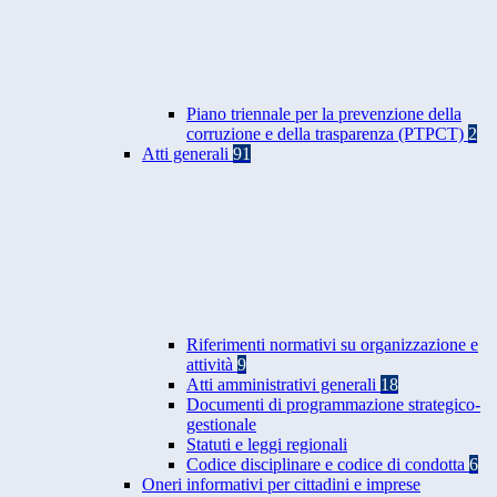
Piano triennale per la prevenzione della
corruzione e della trasparenza (PTPCT)
2
Atti generali
91
Riferimenti normativi su organizzazione e
attività
9
Atti amministrativi generali
18
Documenti di programmazione strategico-
gestionale
Statuti e leggi regionali
Codice disciplinare e codice di condotta
6
Oneri informativi per cittadini e imprese