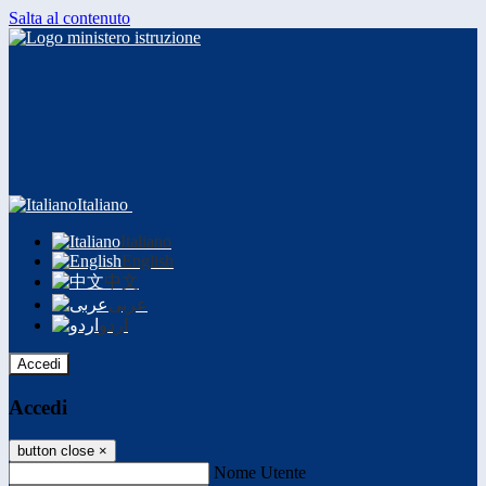
Salta al contenuto
Italiano
Italiano
English
中文
عربى
اردو
Accedi
Accedi
button close
×
Nome Utente