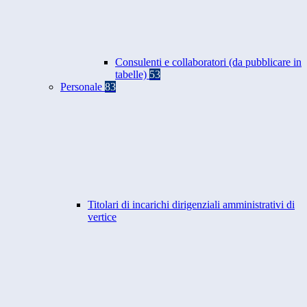
Consulenti e collaboratori (da pubblicare in
tabelle)
53
Personale
83
Titolari di incarichi dirigenziali amministrativi di
vertice