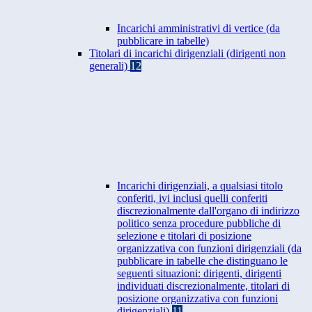
Incarichi amministrativi di vertice (da
pubblicare in tabelle)
Titolari di incarichi dirigenziali (dirigenti non
generali)
12
Incarichi dirigenziali, a qualsiasi titolo
conferiti, ivi inclusi quelli conferiti
discrezionalmente dall'organo di indirizzo
politico senza procedure pubbliche di
selezione e titolari di posizione
organizzativa con funzioni dirigenziali (da
pubblicare in tabelle che distinguano le
seguenti situazioni: dirigenti, dirigenti
individuati discrezionalmente, titolari di
posizione organizzativa con funzioni
dirigenziali)
11