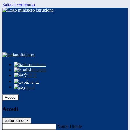
Salta al contenuto
Italiano
Italiano
English
中文
عربى
اردو
Accedi
Accedi
button close
×
Nome Utente