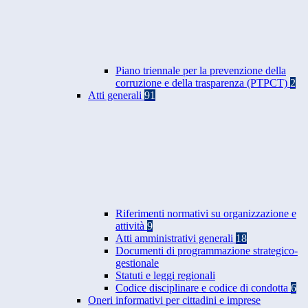
Piano triennale per la prevenzione della
corruzione e della trasparenza (PTPCT)
2
Atti generali
91
Riferimenti normativi su organizzazione e
attività
9
Atti amministrativi generali
18
Documenti di programmazione strategico-
gestionale
Statuti e leggi regionali
Codice disciplinare e codice di condotta
6
Oneri informativi per cittadini e imprese