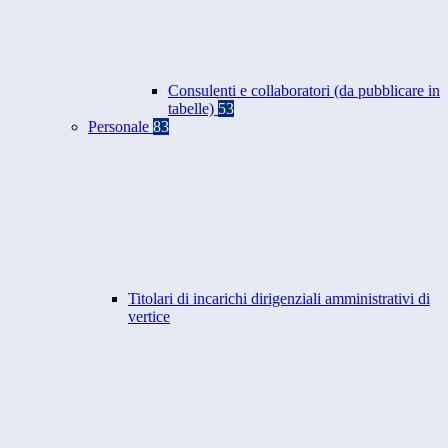
Consulenti e collaboratori (da pubblicare in
tabelle)
53
Personale
83
Titolari di incarichi dirigenziali amministrativi di
vertice