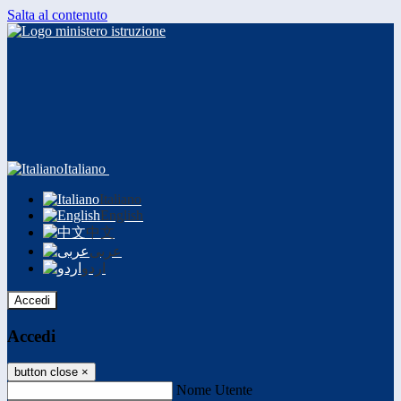
Salta al contenuto
Italiano
Italiano
English
中文
عربى
اردو
Accedi
Accedi
button close
×
Nome Utente