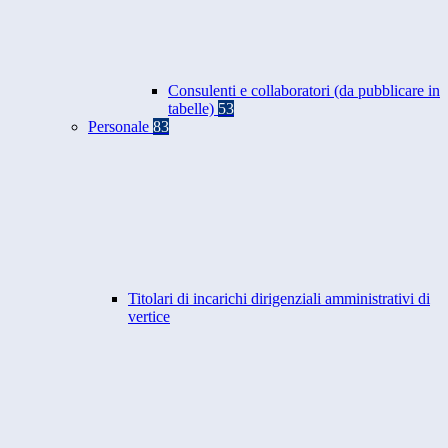
Consulenti e collaboratori (da pubblicare in
tabelle)
53
Personale
83
Titolari di incarichi dirigenziali amministrativi di
vertice