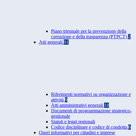
Piano triennale per la prevenzione della
corruzione e della trasparenza (PTPCT)
2
Atti generali
91
Riferimenti normativi su organizzazione e
attività
9
Atti amministrativi generali
18
Documenti di programmazione strategico-
gestionale
Statuti e leggi regionali
Codice disciplinare e codice di condotta
6
Oneri informativi per cittadini e imprese