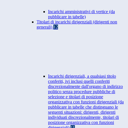
Incarichi amministrativi di vertice (da
pubblicare in tabelle)
Titolari di incarichi dirigenziali (dirigenti non
generali)
12
Incarichi dirigenziali, a qualsiasi titolo
conferiti, ivi inclusi quelli conferiti
discrezionalmente dall'organo di indirizzo
politico senza procedure pubbliche di
selezione e titolari di posizione
organizzativa con funzioni dirigenziali (da
pubblicare in tabelle che distinguano le
seguenti situazioni: dirigenti, dirigenti
individuati discrezionalmente, titolari di
posizione organizzativa con funzioni
dirigenziali)
11