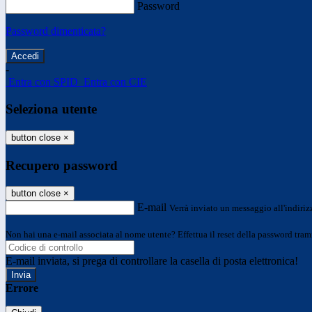
Password
Password dimenticata?
-
Entra con SPID
Entra con CIE
Seleziona utente
button close
×
Recupero password
button close
×
E-mail
Verrà inviato un messaggio all'indirizz
Non hai una e-mail associata al nome utente? Effettua il reset della password tram
E-mail inviata, si prega di controllare la casella di posta elettronica!
Errore