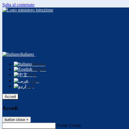
Salta al contenuto
Italiano
Italiano
English
中文
عربى
اردو
Accedi
Accedi
button close
×
Nome Utente