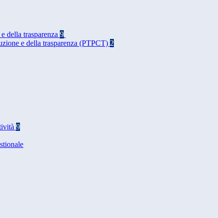
 e della trasparenza
9
rruzione e della trasparenza (PTPCT)
2
tività
9
stionale