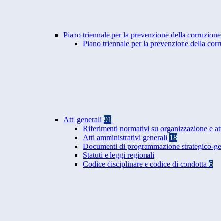
Piano triennale per la prevenzione della corruzione
Piano triennale per la prevenzione della co
Atti generali
91
Riferimenti normativi su organizzazione e at
Atti amministrativi generali
18
Documenti di programmazione strategico-ge
Statuti e leggi regionali
Codice disciplinare e codice di condotta
6