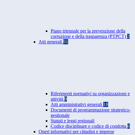
Piano triennale per la prevenzione della
corruzione e della trasparenza (PTPCT)
2
Atti generali
91
Riferimenti normativi su organizzazione e
attività
9
Atti amministrativi generali
18
Documenti di programmazione strategico-
gestionale
Statuti e leggi regionali
Codice disciplinare e codice di condotta
6
Oneri informativi per cittadini e imprese