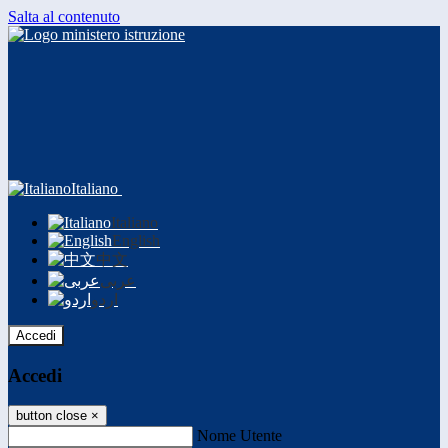
Salta al contenuto
Italiano
Italiano
English
中文
عربى
اردو
Accedi
Accedi
button close
×
Nome Utente