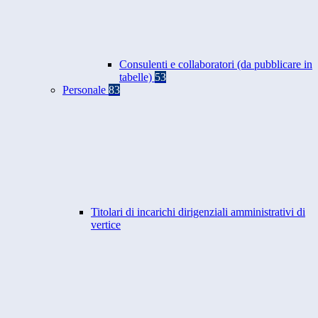
Consulenti e collaboratori (da pubblicare in
tabelle)
53
Personale
83
Titolari di incarichi dirigenziali amministrativi di
vertice