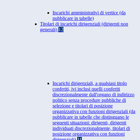
Incarichi amministrativi di vertice (da
pubblicare in tabelle)
Titolari di incarichi dirigenziali (dirigenti non
generali)
12
Incarichi dirigenziali, a qualsiasi titolo
conferiti, ivi inclusi quelli conferiti
discrezionalmente dall'organo di indirizzo
politico senza procedure pubbliche di
selezione e titolari di posizione
organizzativa con funzioni dirigenziali (da
pubblicare in tabelle che distinguano le
seguenti situazioni: dirigenti, dirigenti
individuati discrezionalmente, titolari di
posizione organizzativa con funzioni
dirigenziali)
11