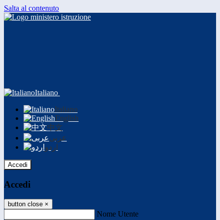
Salta al contenuto
Italiano
Italiano
English
中文
عربى
اردو
Accedi
Accedi
button close
×
Nome Utente