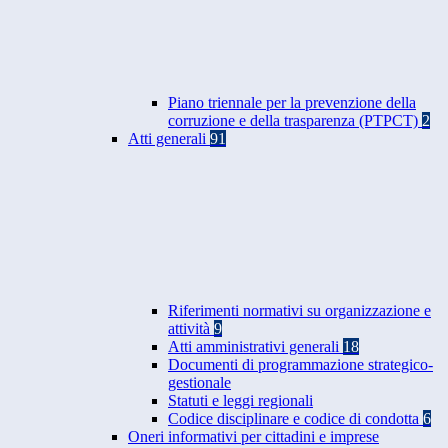
Piano triennale per la prevenzione della
corruzione e della trasparenza (PTPCT)
2
Atti generali
91
Riferimenti normativi su organizzazione e
attività
9
Atti amministrativi generali
18
Documenti di programmazione strategico-
gestionale
Statuti e leggi regionali
Codice disciplinare e codice di condotta
6
Oneri informativi per cittadini e imprese