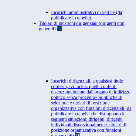
Incarichi amministrativi di vertice (da
pubblicare in tabelle)
Titolari di incarichi dirigenziali (dirigenti non
generali)
12
Incarichi dirigenziali, a qualsiasi titolo
conferiti, ivi inclusi quelli conferiti
discrezionalmente dall'organo di indirizzo
politico senza procedure pubbliche di
selezione e titolari di posizione
organizzativa con funzioni dirigenziali (da
pubblicare in tabelle che distinguano le
seguenti situazioni: dirigenti, dirigenti
individuati discrezionalmente, titolari di
posizione organizzativa con funzioni
dirigenziali)
11