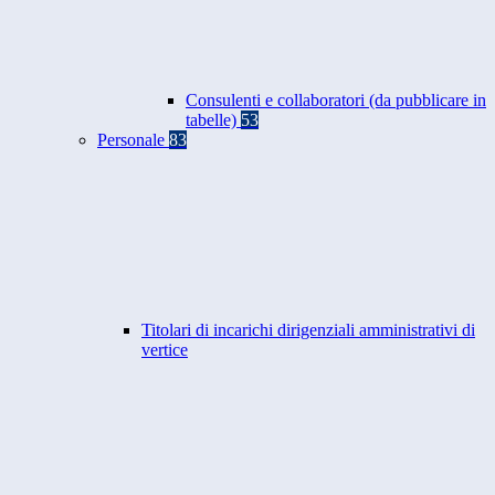
Consulenti e collaboratori (da pubblicare in
tabelle)
53
Personale
83
Titolari di incarichi dirigenziali amministrativi di
vertice