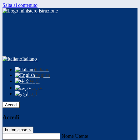
Salta al contenuto
Italiano
Italiano
English
中文
عربى
اردو
Accedi
Accedi
button close
×
Nome Utente