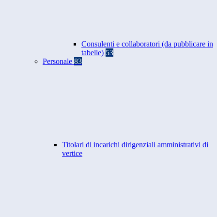
Consulenti e collaboratori (da pubblicare in
tabelle)
53
Personale
83
Titolari di incarichi dirigenziali amministrativi di
vertice