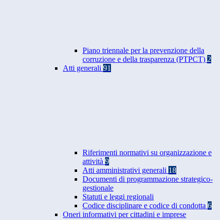
Piano triennale per la prevenzione della
corruzione e della trasparenza (PTPCT)
2
Atti generali
91
Riferimenti normativi su organizzazione e
attività
9
Atti amministrativi generali
18
Documenti di programmazione strategico-
gestionale
Statuti e leggi regionali
Codice disciplinare e codice di condotta
6
Oneri informativi per cittadini e imprese