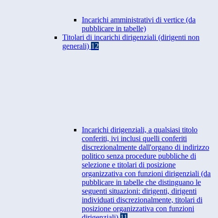
Incarichi amministrativi di vertice (da
pubblicare in tabelle)
Titolari di incarichi dirigenziali (dirigenti non
generali)
12
Incarichi dirigenziali, a qualsiasi titolo
conferiti, ivi inclusi quelli conferiti
discrezionalmente dall'organo di indirizzo
politico senza procedure pubbliche di
selezione e titolari di posizione
organizzativa con funzioni dirigenziali (da
pubblicare in tabelle che distinguano le
seguenti situazioni: dirigenti, dirigenti
individuati discrezionalmente, titolari di
posizione organizzativa con funzioni
dirigenziali)
11