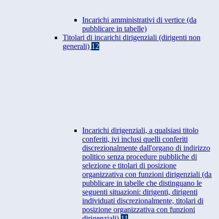
Incarichi amministrativi di vertice (da
pubblicare in tabelle)
Titolari di incarichi dirigenziali (dirigenti non
generali)
12
Incarichi dirigenziali, a qualsiasi titolo
conferiti, ivi inclusi quelli conferiti
discrezionalmente dall'organo di indirizzo
politico senza procedure pubbliche di
selezione e titolari di posizione
organizzativa con funzioni dirigenziali (da
pubblicare in tabelle che distinguano le
seguenti situazioni: dirigenti, dirigenti
individuati discrezionalmente, titolari di
posizione organizzativa con funzioni
dirigenziali)
11