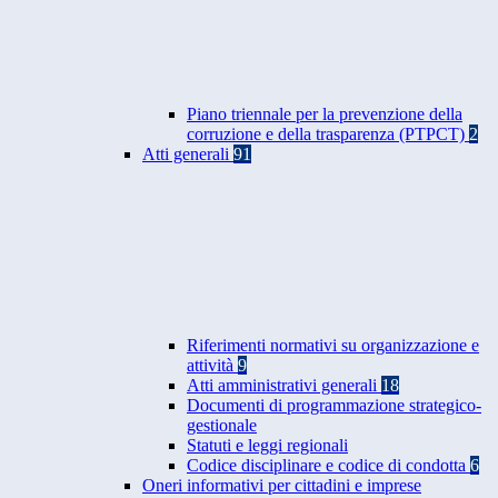
Piano triennale per la prevenzione della
corruzione e della trasparenza (PTPCT)
2
Atti generali
91
Riferimenti normativi su organizzazione e
attività
9
Atti amministrativi generali
18
Documenti di programmazione strategico-
gestionale
Statuti e leggi regionali
Codice disciplinare e codice di condotta
6
Oneri informativi per cittadini e imprese