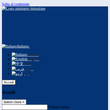
Salta al contenuto
Italiano
Italiano
English
中文
عربى
اردو
Accedi
Accedi
button close
×
Nome Utente