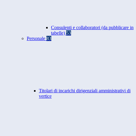
Consulenti e collaboratori (da pubblicare in
tabelle)
53
Personale
83
Titolari di incarichi dirigenziali amministrativi di
vertice