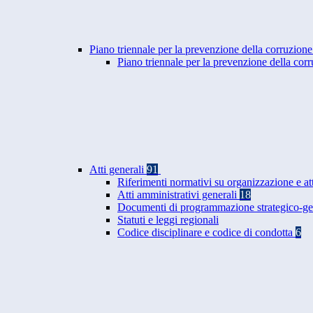
Piano triennale per la prevenzione della corruzione
Piano triennale per la prevenzione della co
Atti generali
91
Riferimenti normativi su organizzazione e at
Atti amministrativi generali
18
Documenti di programmazione strategico-ge
Statuti e leggi regionali
Codice disciplinare e codice di condotta
6