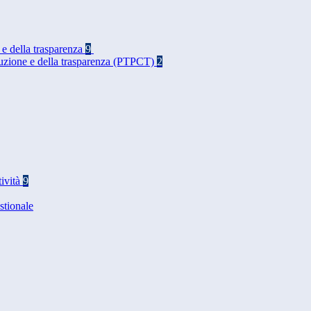
 e della trasparenza
9
rruzione e della trasparenza (PTPCT)
2
tività
9
stionale