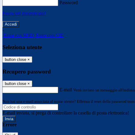
Password
Password dimenticata?
-
Entra con SPID
Entra con CIE
Seleziona utente
button close
×
Recupero password
button close
×
E-mail
Verrà inviato un messaggio all'indirizz
Non hai una e-mail associata al nome utente? Effettua il reset della password tram
E-mail inviata, si prega di controllare la casella di posta elettronica!
Errore