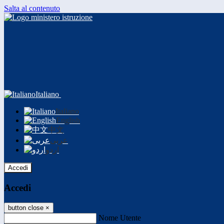
Salta al contenuto
Italiano
Italiano
English
中文
عربى
اردو
Accedi
Accedi
button close
×
Nome Utente