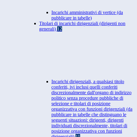
Incarichi amministrativi di vertice (da
pubblicare in tabelle)
Titolari di incarichi dirigenziali (dirigenti non
generali)
12
Incarichi dirigenziali, a qualsiasi titolo
conferiti, ivi inclusi quelli conferiti
discrezionalmente dall'organo di indirizzo
politico senza procedure pubbliche di
selezione e titolari di posizione
organizzativa con funzioni dirigenziali (da
pubblicare in tabelle che distinguano le
seguenti situazioni: dirigenti, dirigenti
individuati discrezionalmente, titolari di
posizione organizzativa con funzioni
dirigenziali)
11