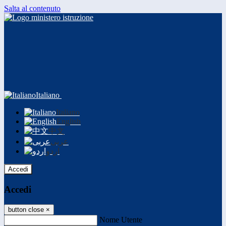
Salta al contenuto
Italiano
Italiano
English
中文
عربى
اردو
Accedi
Accedi
button close
×
Nome Utente