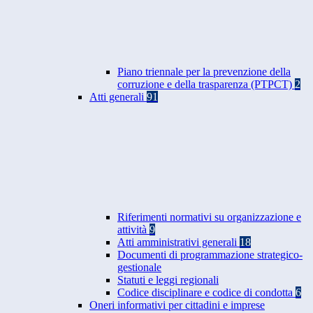
Piano triennale per la prevenzione della
corruzione e della trasparenza (PTPCT)
2
Atti generali
91
Riferimenti normativi su organizzazione e
attività
9
Atti amministrativi generali
18
Documenti di programmazione strategico-
gestionale
Statuti e leggi regionali
Codice disciplinare e codice di condotta
6
Oneri informativi per cittadini e imprese