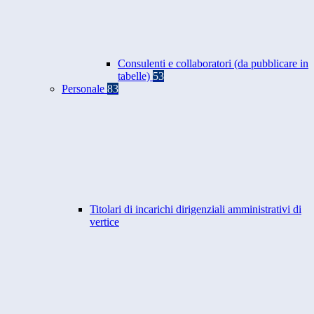
Consulenti e collaboratori (da pubblicare in
tabelle)
53
Personale
83
Titolari di incarichi dirigenziali amministrativi di
vertice