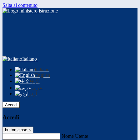
Salta al contenuto
Italiano
Italiano
English
中文
عربى
اردو
Accedi
Accedi
button close
×
Nome Utente