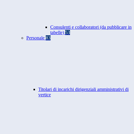
Consulenti e collaboratori (da pubblicare in
tabelle)
53
Personale
83
Titolari di incarichi dirigenziali amministrativi di
vertice