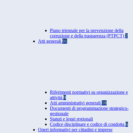
Piano triennale per la prevenzione della
corruzione e della trasparenza (PTPCT)
2
Atti generali
91
Riferimenti normativi su organizzazione e
attività
9
Atti amministrativi generali
18
Documenti di programmazione strategico-
gestionale
Statuti e leggi regionali
Codice disciplinare e codice di condotta
6
Oneri informativi per cittadini e imprese