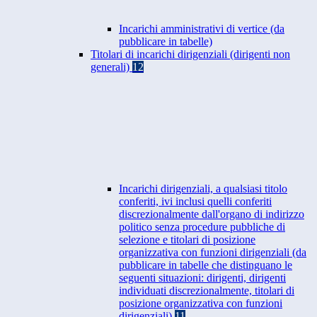
Incarichi amministrativi di vertice (da
pubblicare in tabelle)
Titolari di incarichi dirigenziali (dirigenti non
generali)
12
Incarichi dirigenziali, a qualsiasi titolo
conferiti, ivi inclusi quelli conferiti
discrezionalmente dall'organo di indirizzo
politico senza procedure pubbliche di
selezione e titolari di posizione
organizzativa con funzioni dirigenziali (da
pubblicare in tabelle che distinguano le
seguenti situazioni: dirigenti, dirigenti
individuati discrezionalmente, titolari di
posizione organizzativa con funzioni
dirigenziali)
11