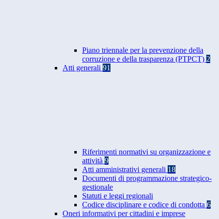
Piano triennale per la prevenzione della
corruzione e della trasparenza (PTPCT)
2
Atti generali
91
Riferimenti normativi su organizzazione e
attività
9
Atti amministrativi generali
18
Documenti di programmazione strategico-
gestionale
Statuti e leggi regionali
Codice disciplinare e codice di condotta
6
Oneri informativi per cittadini e imprese