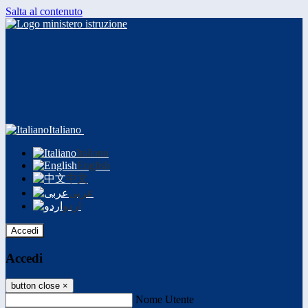
Salta al contenuto
Italiano
Italiano
English
中文
عربى
اردو
Accedi
Accedi
button close
×
Nome Utente