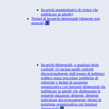
Incarichi amministrativi di vertice (da
pubblicare in tabelle)
Titolari di incarichi dirigenziali (dirigenti non
generali)
12
Incarichi dirigenziali, a qualsiasi titolo
conferiti, ivi inclusi quelli conferiti
discrezionalmente dall'organo di indirizzo
politico senza procedure pubbliche di
selezione e titolari di posizione
organizzativa con funzioni dirigenziali (da
pubblicare in tabelle che distinguano le
seguenti situazioni: dirigenti, dirigenti
individuati discrezionalmente, titolari di
posizione organizzativa con funzioni
dirigenziali)
11