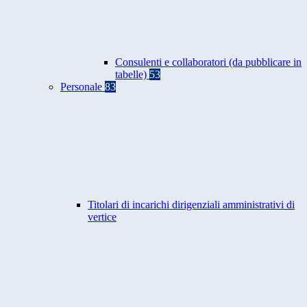
Consulenti e collaboratori (da pubblicare in
tabelle)
53
Personale
83
Titolari di incarichi dirigenziali amministrativi di
vertice