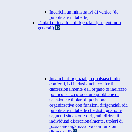
Incarichi amministrativi di vertice (da
pubblicare in tabelle)
Titolari di incarichi dirigenziali (dirigenti non
generali)
12
Incarichi dirigenziali, a qualsiasi titolo
conferiti, ivi inclusi quelli conferiti
discrezionalmente dall'organo di indirizzo
politico senza procedure pubbliche di
selezione e titolari di posizione
organizzativa con funzioni dirigenziali (da
pubblicare in tabelle che distinguano le
seguenti situazioni: dirigenti, dirigenti
individuati discrezionalmente, titolari di
posizione organizzativa con funzioni
dirigenziali)
11