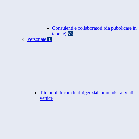
Consulenti e collaboratori (da pubblicare in
tabelle)
53
Personale
83
Titolari di incarichi dirigenziali amministrativi di
vertice