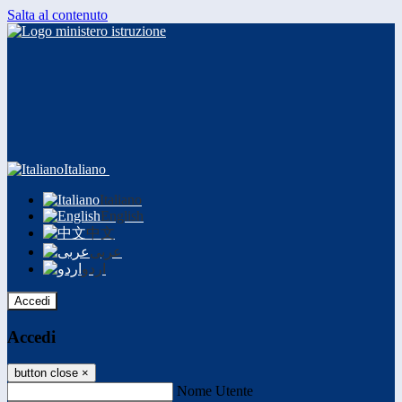
Salta al contenuto
Italiano
Italiano
English
中文
عربى
اردو
Accedi
Accedi
button close
×
Nome Utente