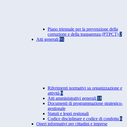
Piano triennale per la prevenzione della
corruzione e della trasparenza (PTPCT)
2
Atti generali
91
Riferimenti normativi su organizzazione e
attività
9
Atti amministrativi generali
18
Documenti di programmazione strategico-
gestionale
Statuti e leggi regionali
Codice disciplinare e codice di condotta
6
Oneri informativi per cittadini e imprese