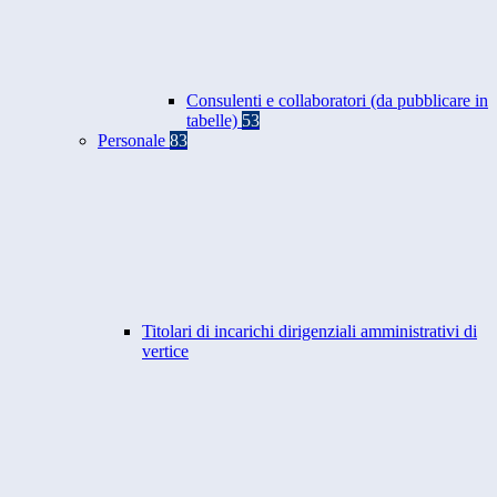
Consulenti e collaboratori (da pubblicare in
tabelle)
53
Personale
83
Titolari di incarichi dirigenziali amministrativi di
vertice