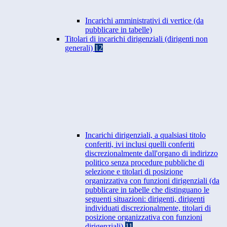
Incarichi amministrativi di vertice (da
pubblicare in tabelle)
Titolari di incarichi dirigenziali (dirigenti non
generali)
12
Incarichi dirigenziali, a qualsiasi titolo
conferiti, ivi inclusi quelli conferiti
discrezionalmente dall'organo di indirizzo
politico senza procedure pubbliche di
selezione e titolari di posizione
organizzativa con funzioni dirigenziali (da
pubblicare in tabelle che distinguano le
seguenti situazioni: dirigenti, dirigenti
individuati discrezionalmente, titolari di
posizione organizzativa con funzioni
dirigenziali)
11