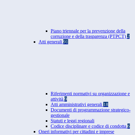
Piano triennale per la prevenzione della
corruzione e della trasparenza (PTPCT)
2
Atti generali
91
Riferimenti normativi su organizzazione e
attività
9
Atti amministrativi generali
18
Documenti di programmazione strategico-
gestionale
Statuti e leggi regionali
Codice disciplinare e codice di condotta
6
Oneri informativi per cittadini e imprese