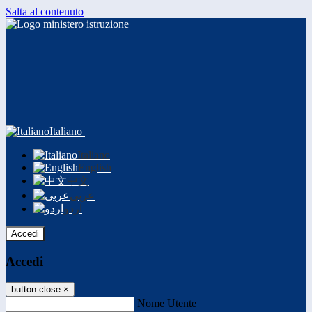
Salta al contenuto
Italiano
Italiano
English
中文
عربى
اردو
Accedi
Accedi
button close
×
Nome Utente