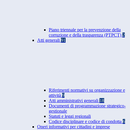
Piano triennale per la prevenzione della
corruzione e della trasparenza (PTPCT)
2
Atti generali
91
Riferimenti normativi su organizzazione e
attività
9
Atti amministrativi generali
18
Documenti di programmazione strategico-
gestionale
Statuti e leggi regionali
Codice disciplinare e codice di condotta
6
Oneri informativi per cittadini e imprese