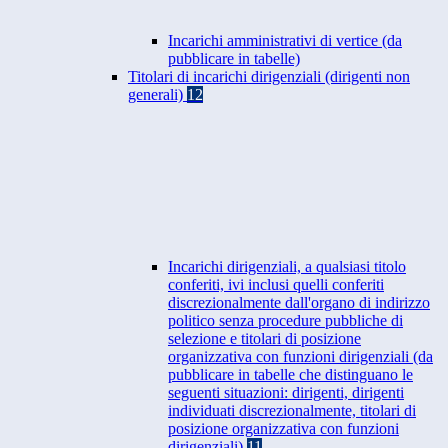
Incarichi amministrativi di vertice (da
pubblicare in tabelle)
Titolari di incarichi dirigenziali (dirigenti non
generali)
12
Incarichi dirigenziali, a qualsiasi titolo
conferiti, ivi inclusi quelli conferiti
discrezionalmente dall'organo di indirizzo
politico senza procedure pubbliche di
selezione e titolari di posizione
organizzativa con funzioni dirigenziali (da
pubblicare in tabelle che distinguano le
seguenti situazioni: dirigenti, dirigenti
individuati discrezionalmente, titolari di
posizione organizzativa con funzioni
dirigenziali)
11