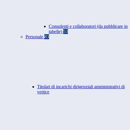
Consulenti e collaboratori (da pubblicare in
tabelle)
53
Personale
83
Titolari di incarichi dirigenziali amministrativi di
vertice