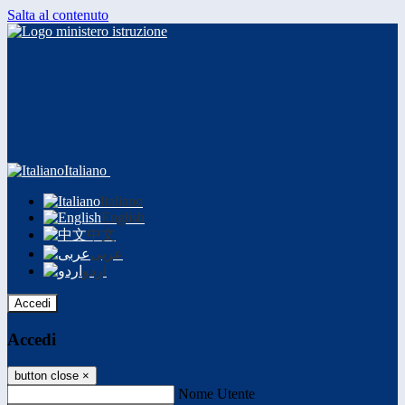
Salta al contenuto
Italiano
Italiano
English
中文
عربى
اردو
Accedi
Accedi
button close
×
Nome Utente