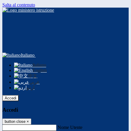
Salta al contenuto
Italiano
Italiano
English
中文
عربى
اردو
Accedi
Accedi
button close
×
Nome Utente