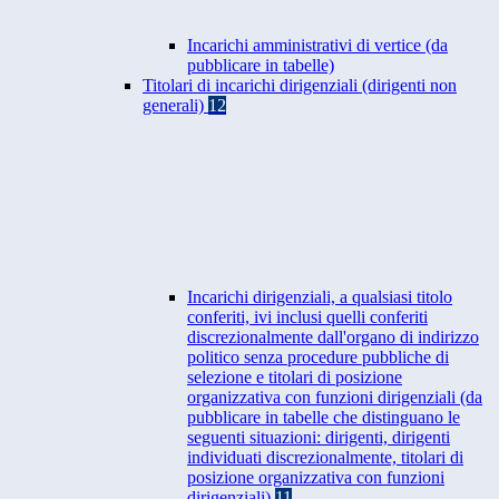
Incarichi amministrativi di vertice (da
pubblicare in tabelle)
Titolari di incarichi dirigenziali (dirigenti non
generali)
12
Incarichi dirigenziali, a qualsiasi titolo
conferiti, ivi inclusi quelli conferiti
discrezionalmente dall'organo di indirizzo
politico senza procedure pubbliche di
selezione e titolari di posizione
organizzativa con funzioni dirigenziali (da
pubblicare in tabelle che distinguano le
seguenti situazioni: dirigenti, dirigenti
individuati discrezionalmente, titolari di
posizione organizzativa con funzioni
dirigenziali)
11