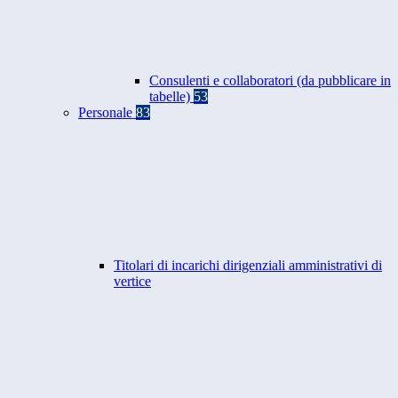
Consulenti e collaboratori (da pubblicare in
tabelle)
53
Personale
83
Titolari di incarichi dirigenziali amministrativi di
vertice