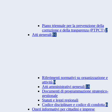
Piano triennale per la prevenzione della
corruzione e della trasparenza (PTPCT)
2
Atti generali
91
Riferimenti normativi su organizzazione e
attività
9
Atti amministrativi generali
18
Documenti di programmazione strategico-
gestionale
Statuti e leggi regionali
Codice disciplinare e codice di condotta
6
Oneri informativi per cittadini e imprese