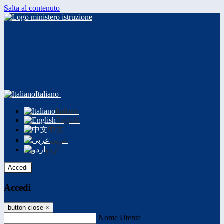
Salta al contenuto
Italiano
Italiano
English
中文
عربى
اردو
Accedi
Accedi
button close
×
Nome Utente