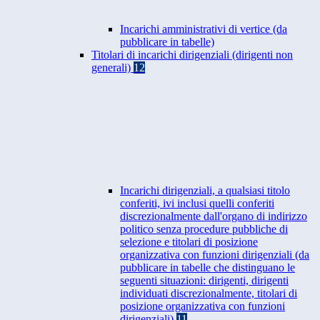
Incarichi amministrativi di vertice (da
pubblicare in tabelle)
Titolari di incarichi dirigenziali (dirigenti non
generali)
12
Incarichi dirigenziali, a qualsiasi titolo
conferiti, ivi inclusi quelli conferiti
discrezionalmente dall'organo di indirizzo
politico senza procedure pubbliche di
selezione e titolari di posizione
organizzativa con funzioni dirigenziali (da
pubblicare in tabelle che distinguano le
seguenti situazioni: dirigenti, dirigenti
individuati discrezionalmente, titolari di
posizione organizzativa con funzioni
dirigenziali)
11