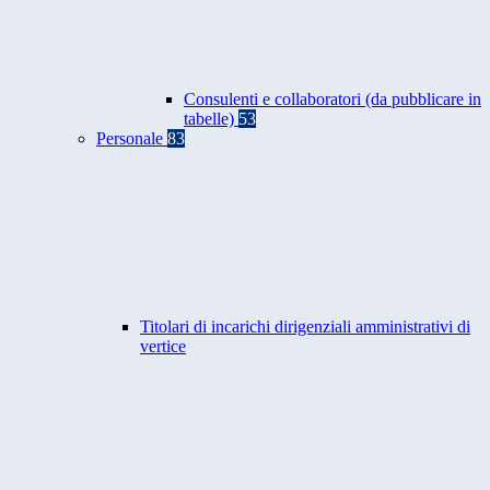
Consulenti e collaboratori (da pubblicare in
tabelle)
53
Personale
83
Titolari di incarichi dirigenziali amministrativi di
vertice