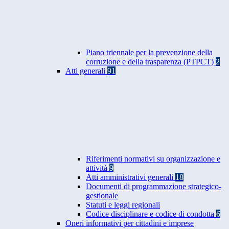
Piano triennale per la prevenzione della
corruzione e della trasparenza (PTPCT)
2
Atti generali
91
Riferimenti normativi su organizzazione e
attività
9
Atti amministrativi generali
18
Documenti di programmazione strategico-
gestionale
Statuti e leggi regionali
Codice disciplinare e codice di condotta
6
Oneri informativi per cittadini e imprese