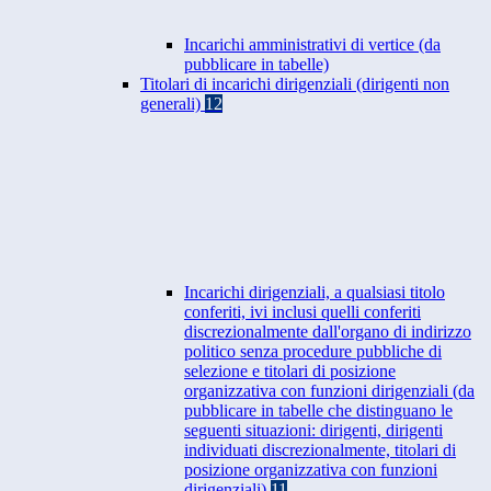
Incarichi amministrativi di vertice (da
pubblicare in tabelle)
Titolari di incarichi dirigenziali (dirigenti non
generali)
12
Incarichi dirigenziali, a qualsiasi titolo
conferiti, ivi inclusi quelli conferiti
discrezionalmente dall'organo di indirizzo
politico senza procedure pubbliche di
selezione e titolari di posizione
organizzativa con funzioni dirigenziali (da
pubblicare in tabelle che distinguano le
seguenti situazioni: dirigenti, dirigenti
individuati discrezionalmente, titolari di
posizione organizzativa con funzioni
dirigenziali)
11