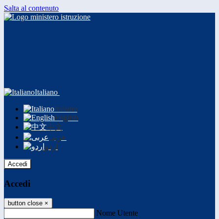
Salta al contenuto
Italiano
Italiano
English
中文
عربى
اردو
Accedi
Accedi
button close
×
Nome Utente