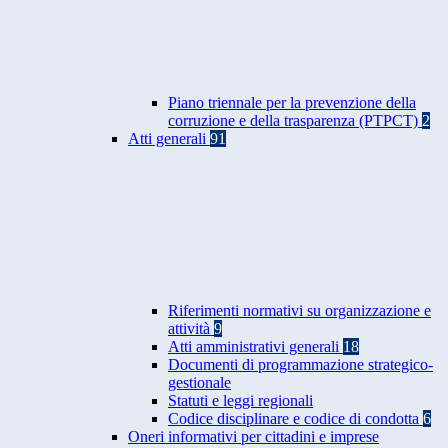
Piano triennale per la prevenzione della
corruzione e della trasparenza (PTPCT)
2
Atti generali
91
Riferimenti normativi su organizzazione e
attività
9
Atti amministrativi generali
18
Documenti di programmazione strategico-
gestionale
Statuti e leggi regionali
Codice disciplinare e codice di condotta
6
Oneri informativi per cittadini e imprese