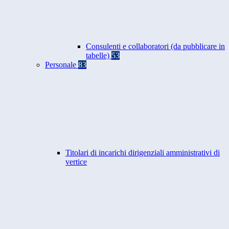
Consulenti e collaboratori (da pubblicare in
tabelle)
53
Personale
83
Titolari di incarichi dirigenziali amministrativi di
vertice