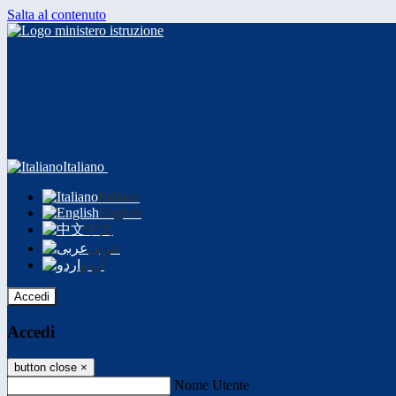
Salta al contenuto
Italiano
Italiano
English
中文
عربى
اردو
Accedi
Accedi
button close
×
Nome Utente