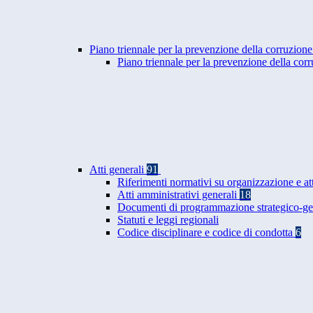
Piano triennale per la prevenzione della corruzione
Piano triennale per la prevenzione della co
Atti generali
91
Riferimenti normativi su organizzazione e at
Atti amministrativi generali
18
Documenti di programmazione strategico-ge
Statuti e leggi regionali
Codice disciplinare e codice di condotta
6