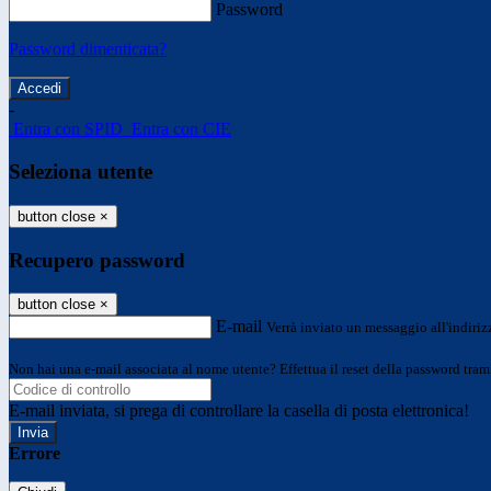
Password
Password dimenticata?
-
Entra con SPID
Entra con CIE
Seleziona utente
button close
×
Recupero password
button close
×
E-mail
Verrà inviato un messaggio all'indirizz
Non hai una e-mail associata al nome utente? Effettua il reset della password tram
E-mail inviata, si prega di controllare la casella di posta elettronica!
Errore