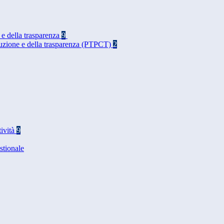
 e della trasparenza
9
rruzione e della trasparenza (PTPCT)
2
tività
9
stionale