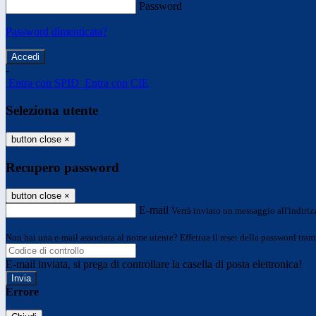
Password
Password dimenticata?
-
Entra con SPID
Entra con CIE
Seleziona utente
button close
×
Recupero password
button close
×
E-mail
Verrà inviato un messaggio all'indirizz
Non hai una e-mail associata al nome utente? Effettua il reset della password tram
E-mail inviata, si prega di controllare la casella di posta elettronica!
Errore