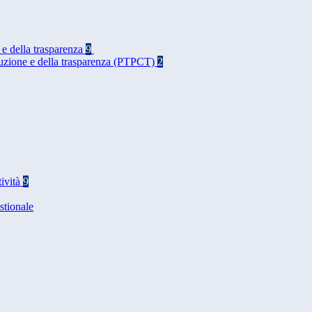
 e della trasparenza
9
rruzione e della trasparenza (PTPCT)
2
tività
9
stionale