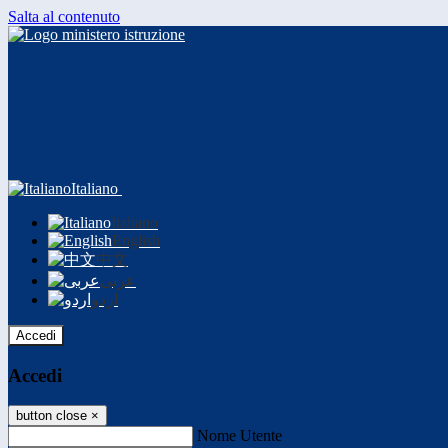
Salta al contenuto
Italiano
Italiano
English
中文
عربى
اردو
Accedi
Accedi
button close
×
Nome Utente