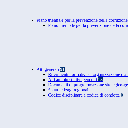
Piano triennale per la prevenzione della corruzione
Piano triennale per la prevenzione della co
Atti generali
91
Riferimenti normativi su organizzazione e at
Atti amministrativi generali
18
Documenti di programmazione strategico-ge
Statuti e leggi regionali
Codice disciplinare e codice di condotta
6