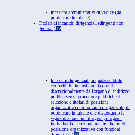
Incarichi amministrativi di vertice (da
pubblicare in tabelle)
Titolari di incarichi dirigenziali (dirigenti non
generali)
12
Incarichi dirigenziali, a qualsiasi titolo
conferiti, ivi inclusi quelli conferiti
discrezionalmente dall'organo di indirizzo
politico senza procedure pubbliche di
selezione e titolari di posizione
organizzativa con funzioni dirigenziali (da
pubblicare in tabelle che distinguano le
seguenti situazioni: dirigenti, dirigenti
individuati discrezionalmente, titolari di
posizione organizzativa con funzioni
dirigenziali)
11