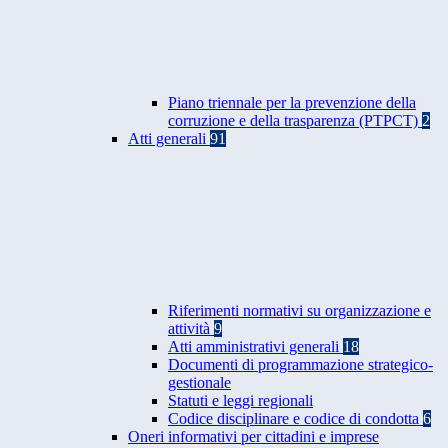
Piano triennale per la prevenzione della
corruzione e della trasparenza (PTPCT)
2
Atti generali
91
Riferimenti normativi su organizzazione e
attività
9
Atti amministrativi generali
18
Documenti di programmazione strategico-
gestionale
Statuti e leggi regionali
Codice disciplinare e codice di condotta
6
Oneri informativi per cittadini e imprese