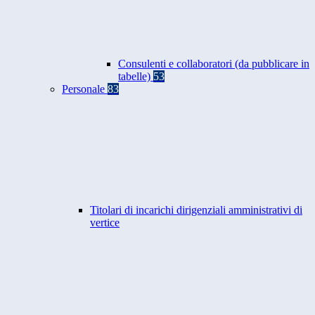
Consulenti e collaboratori (da pubblicare in
tabelle)
53
Personale
83
Titolari di incarichi dirigenziali amministrativi di
vertice