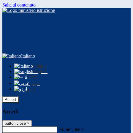
Salta al contenuto
Italiano
Italiano
English
中文
عربى
اردو
Accedi
Accedi
button close
×
Nome Utente