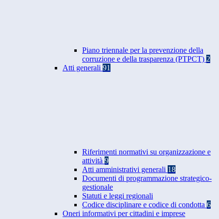
Piano triennale per la prevenzione della
corruzione e della trasparenza (PTPCT)
2
Atti generali
91
Riferimenti normativi su organizzazione e
attività
9
Atti amministrativi generali
18
Documenti di programmazione strategico-
gestionale
Statuti e leggi regionali
Codice disciplinare e codice di condotta
6
Oneri informativi per cittadini e imprese