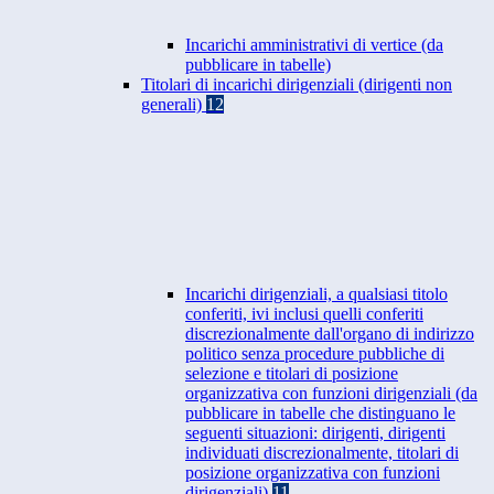
Incarichi amministrativi di vertice (da
pubblicare in tabelle)
Titolari di incarichi dirigenziali (dirigenti non
generali)
12
Incarichi dirigenziali, a qualsiasi titolo
conferiti, ivi inclusi quelli conferiti
discrezionalmente dall'organo di indirizzo
politico senza procedure pubbliche di
selezione e titolari di posizione
organizzativa con funzioni dirigenziali (da
pubblicare in tabelle che distinguano le
seguenti situazioni: dirigenti, dirigenti
individuati discrezionalmente, titolari di
posizione organizzativa con funzioni
dirigenziali)
11