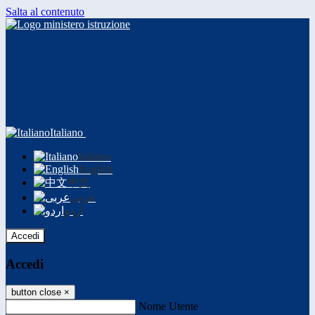
Salta al contenuto
Italiano
Italiano
English
中文
عربى
اردو
Accedi
Accedi
button close
×
Nome Utente