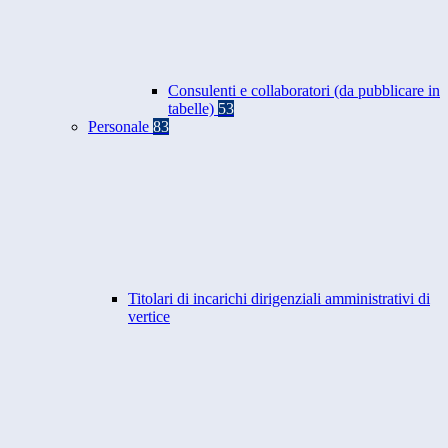
Consulenti e collaboratori (da pubblicare in
tabelle)
53
Personale
83
Titolari di incarichi dirigenziali amministrativi di
vertice