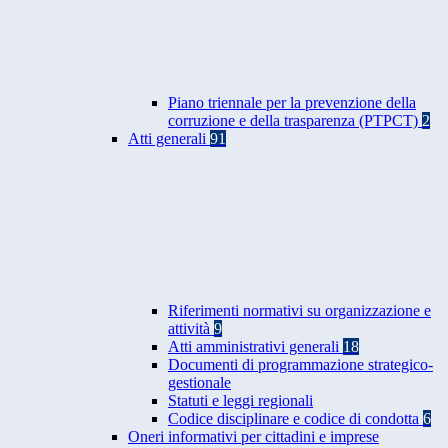
Piano triennale per la prevenzione della
corruzione e della trasparenza (PTPCT)
2
Atti generali
91
Riferimenti normativi su organizzazione e
attività
9
Atti amministrativi generali
18
Documenti di programmazione strategico-
gestionale
Statuti e leggi regionali
Codice disciplinare e codice di condotta
6
Oneri informativi per cittadini e imprese