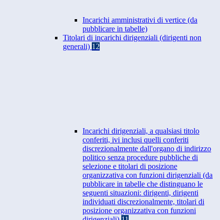
Incarichi amministrativi di vertice (da
pubblicare in tabelle)
Titolari di incarichi dirigenziali (dirigenti non
generali)
12
Incarichi dirigenziali, a qualsiasi titolo
conferiti, ivi inclusi quelli conferiti
discrezionalmente dall'organo di indirizzo
politico senza procedure pubbliche di
selezione e titolari di posizione
organizzativa con funzioni dirigenziali (da
pubblicare in tabelle che distinguano le
seguenti situazioni: dirigenti, dirigenti
individuati discrezionalmente, titolari di
posizione organizzativa con funzioni
dirigenziali)
11