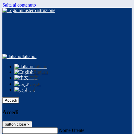
Salta al contenuto
Italiano
Italiano
English
中文
عربى
اردو
Accedi
Accedi
button close
×
Nome Utente