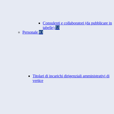
Consulenti e collaboratori (da pubblicare in
tabelle)
53
Personale
83
Titolari di incarichi dirigenziali amministrativi di
vertice