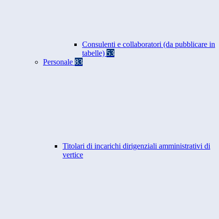
Consulenti e collaboratori (da pubblicare in
tabelle)
53
Personale
83
Titolari di incarichi dirigenziali amministrativi di
vertice