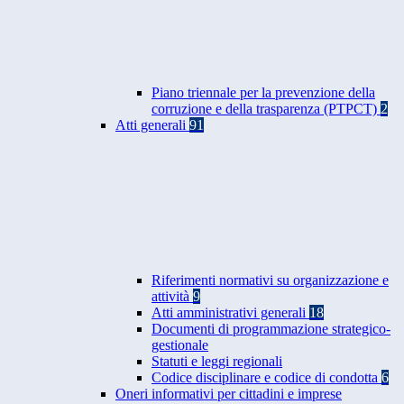
Piano triennale per la prevenzione della
corruzione e della trasparenza (PTPCT)
2
Atti generali
91
Riferimenti normativi su organizzazione e
attività
9
Atti amministrativi generali
18
Documenti di programmazione strategico-
gestionale
Statuti e leggi regionali
Codice disciplinare e codice di condotta
6
Oneri informativi per cittadini e imprese