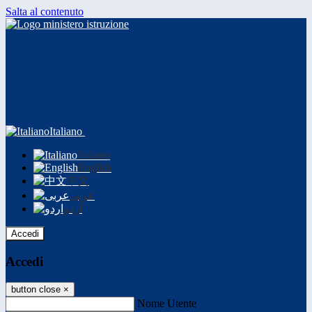
Salta al contenuto
Italiano
Italiano
English
中文
عربى
اردو
Accedi
Accedi
button close
×
Nome Utente