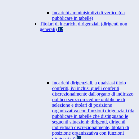
Incarichi amministrativi di vertice (da
pubblicare in tabelle)
Titolari di incarichi dirigenziali (dirigenti non
generali)
12
Incarichi dirigenziali, a qualsiasi titolo
conferiti, ivi inclusi quelli conferiti
discrezionalmente dall'organo di indirizzo
politico senza procedure pubbliche di
selezione e titolari di posizione
organizzativa con funzioni dirigenziali (da
pubblicare in tabelle che distinguano le
seguenti situazioni: dirigenti, dirigenti
individuati discrezionalmente, titolari di
posizione organizzativa con funzioni
dirigenziali)
11