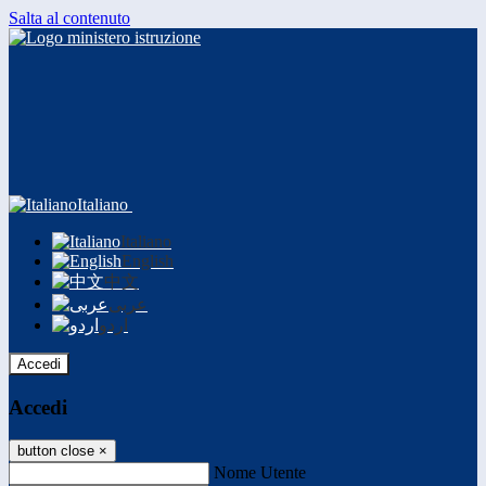
Salta al contenuto
Italiano
Italiano
English
中文
عربى
اردو
Accedi
Accedi
button close
×
Nome Utente