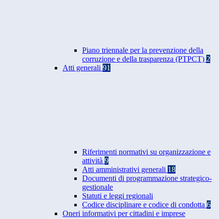
Piano triennale per la prevenzione della
corruzione e della trasparenza (PTPCT)
2
Atti generali
91
Riferimenti normativi su organizzazione e
attività
9
Atti amministrativi generali
18
Documenti di programmazione strategico-
gestionale
Statuti e leggi regionali
Codice disciplinare e codice di condotta
6
Oneri informativi per cittadini e imprese