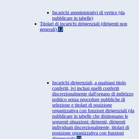
Incarichi amministrativi di vertice (da
pubblicare in tabelle)
Titolari di incarichi dirigenziali (dirigenti non
generali)
12
Incarichi dirigenziali, a qualsiasi titolo
conferiti, ivi inclusi quelli conferiti
discrezionalmente dall'organo di indirizzo
politico senza procedure pubbliche di
selezione e titolari di posizione
organizzativa con funzioni dirigenziali (da
pubblicare in tabelle che distinguano le
seguenti situazioni: dirigenti, dirigenti
individuati discrezionalmente, titolari di
posizione organizzativa con funzioni
dirigenziali)
11