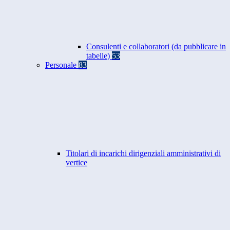
Consulenti e collaboratori (da pubblicare in
tabelle)
53
Personale
83
Titolari di incarichi dirigenziali amministrativi di
vertice