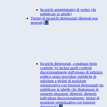
Incarichi amministrativi di vertice (da
pubblicare in tabelle)
Titolari di incarichi dirigenziali (dirigenti non
generali)
12
Incarichi dirigenziali, a qualsiasi titolo
conferiti, ivi inclusi quelli conferiti
discrezionalmente dall'organo di indirizzo
politico senza procedure pubbliche di
selezione e titolari di posizione
organizzativa con funzioni dirigenziali (da
pubblicare in tabelle che distinguano le
seguenti situazioni: dirigenti, dirigenti
individuati discrezionalmente, titolari di
posizione organizzativa con funzioni
dirigenziali)
11