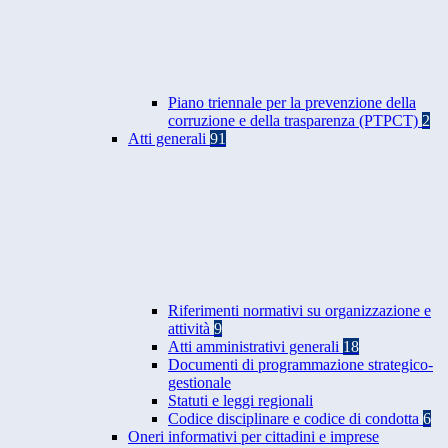
Piano triennale per la prevenzione della
corruzione e della trasparenza (PTPCT)
2
Atti generali
91
Riferimenti normativi su organizzazione e
attività
9
Atti amministrativi generali
18
Documenti di programmazione strategico-
gestionale
Statuti e leggi regionali
Codice disciplinare e codice di condotta
6
Oneri informativi per cittadini e imprese