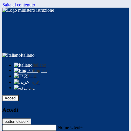
Salta al contenuto
Italiano
Italiano
English
中文
عربى
اردو
Accedi
Accedi
button close
×
Nome Utente