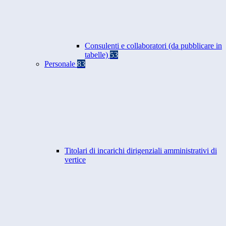
Consulenti e collaboratori (da pubblicare in
tabelle)
53
Personale
83
Titolari di incarichi dirigenziali amministrativi di
vertice