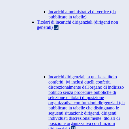
Incarichi amministrativi di vertice (da
pubblicare in tabelle)
Titolari di incarichi dirigenziali (dirigenti non
generali)
12
Incarichi dirigenziali, a qualsiasi titolo
conferiti, ivi inclusi quelli conferiti
discrezionalmente dall'organo di indirizzo
politico senza procedure pubbliche di
selezione e titolari di posizione
organizzativa con funzioni dirigenziali (da
pubblicare in tabelle che distinguano le
seguenti situazioni: dirigenti, dirigenti
individuati discrezionalmente, titolari di
posizione organizzativa con funzioni
dirigenziali)
11