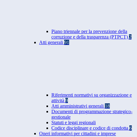
Piano triennale per la prevenzione della
corruzione e della trasparenza (PTPCT)
2
Atti generali
91
Riferimenti normativi su organizzazione e
attività
9
Atti amministrativi generali
18
Documenti di programmazione strategico-
gestionale
Statuti e leggi regionali
Codice disciplinare e codice di condotta
6
Oneri informativi per cittadini e imprese