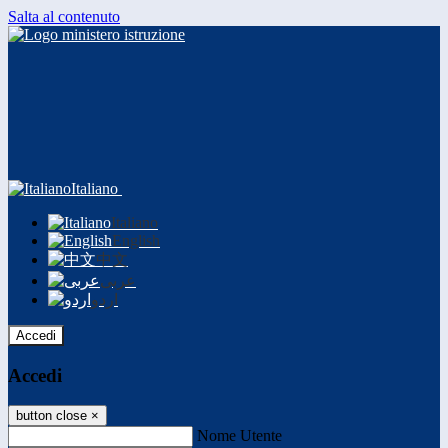
Salta al contenuto
Italiano
Italiano
English
中文
عربى
اردو
Accedi
Accedi
button close
×
Nome Utente