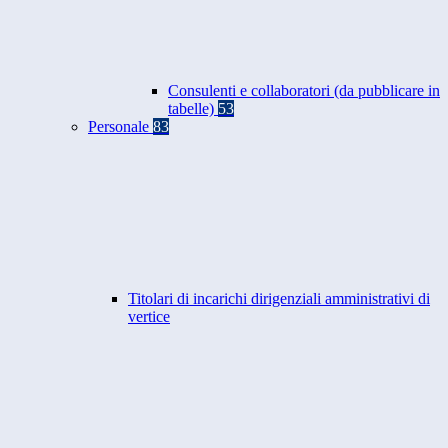
Consulenti e collaboratori (da pubblicare in
tabelle)
53
Personale
83
Titolari di incarichi dirigenziali amministrativi di
vertice