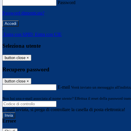
Password
Password dimenticata?
-
Entra con SPID
Entra con CIE
Seleziona utente
button close
×
Recupero password
button close
×
E-mail
Verrà inviato un messaggio all'indirizz
Non hai una e-mail associata al nome utente? Effettua il reset della password tram
E-mail inviata, si prega di controllare la casella di posta elettronica!
Errore