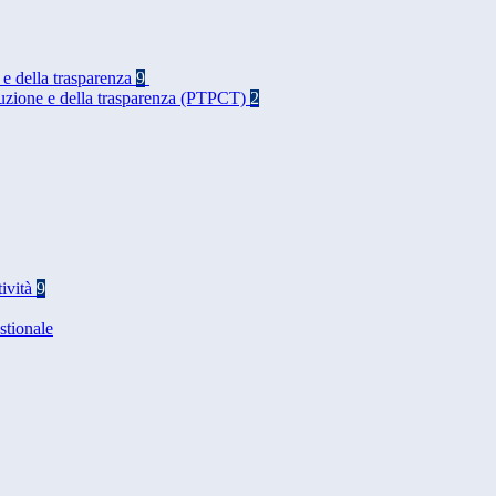
 e della trasparenza
9
rruzione e della trasparenza (PTPCT)
2
tività
9
stionale