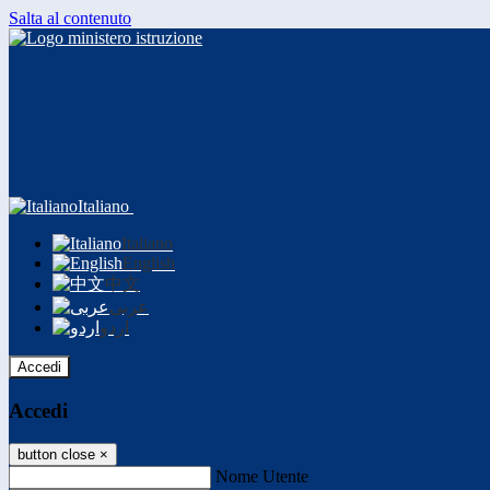
Salta al contenuto
Italiano
Italiano
English
中文
عربى
اردو
Accedi
Accedi
button close
×
Nome Utente