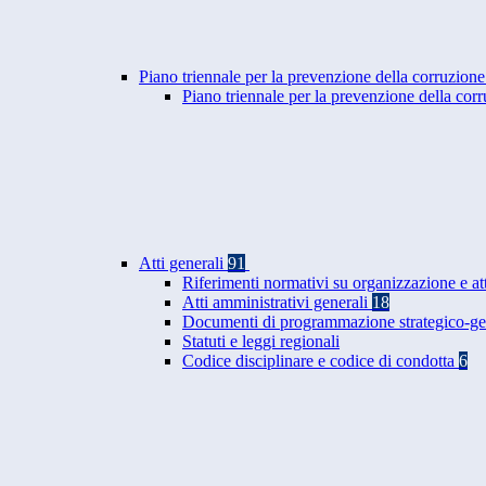
Piano triennale per la prevenzione della corruzione
Piano triennale per la prevenzione della co
Atti generali
91
Riferimenti normativi su organizzazione e at
Atti amministrativi generali
18
Documenti di programmazione strategico-ge
Statuti e leggi regionali
Codice disciplinare e codice di condotta
6